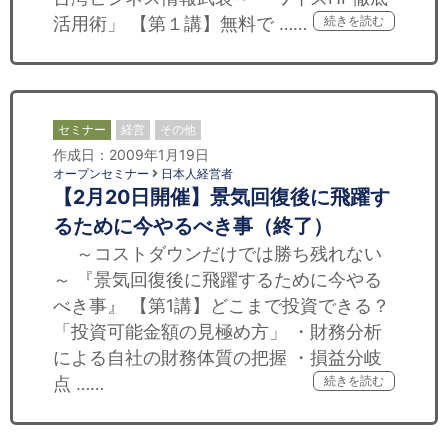
活用術」 【第１講】無料で ……
続きを読む
セミナー
経営
その他
作成日：2009年1月19日
オープンセミナー
日本人経営者
【2月20日開催】景気回復後に飛躍す
るために今やるべき事（終了）
～コストダウンだけでは勝ち残れない
～ 『景気回復後に飛躍するために今やる
べき事』 【第1講】どこまで投資できる？
「投資可能金額の見極め方」 ・財務分析
による自社の財務体質の把握 ・損益分岐
点 ……
続きを読む