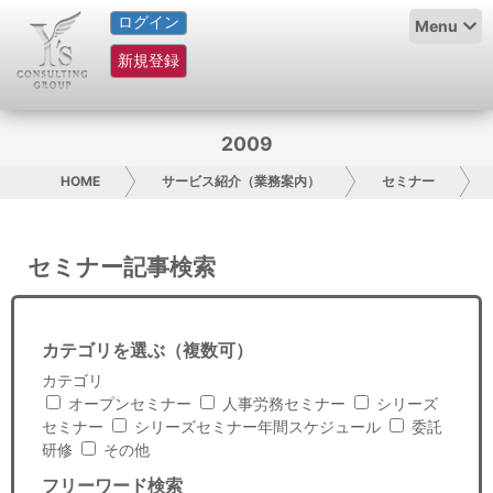
ログイン
HOME
Menu
新規登録
サービス紹介
コラム
2009
グループ概要
HOME
サービス紹介（業務案内）
セミナー
採用情報
セミナー記事検索
お問い合わせ
日本人にPR
カテゴリを選ぶ（複数可）
カテゴリ
コンサルティング
オープンセミナー
人事労務セミナー
シリーズ
セミナー
シリーズセミナー年間スケジュール
委託
リサーチ
研修
その他
フリーワード検索