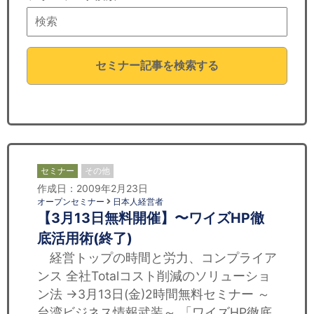
セミナー
経済ニュース
セミナー記事を検索する
労務顧問
ＩＴ
飲食店情報
セミナー
その他
作成日：2009年2月23日
オープンセミナー
日本人経営者
【3月13日無料開催】〜ワイズHP徹
底活用術(終了)
経営トップの時間と労力、コンプライア
ンス 全社Totalコスト削減のソリューショ
ン法 →3月13日(金)2時間無料セミナー ～
台湾ビジネス情報武装～ 「ワイズHP徹底