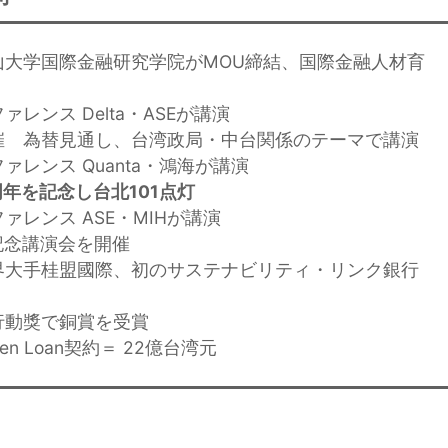
山大学国際金融研究学院がMOU締結、国際金融人材育
レンス Delta・ASEが講演
催 為替見通し、台湾政局・中台関係のテーマで講演
ァレンス Quanta・鴻海が講演
周年を記念し台北101点灯
ァレンス ASE・MIHが講演
年記念講演会を開催
界大手桂盟國際、初のサステナビリティ・リンク銀行
行動獎で銅賞を受賞
n Loan契約＝ 22億台湾元