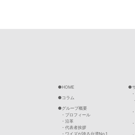
HOME
コラム
グループ概要
・プロフィール
・沿革
・代表者挨拶
・ワイズが誇る台湾No.1