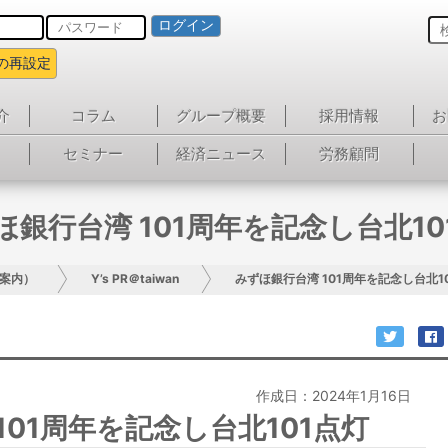
ログイン
の再設定
介
コラム
グループ概要
採用情報
お
セミナー
経済ニュース
労務顧問
ほ銀行台湾 101周年を記念し台北10
案内）
Y’s PR＠taiwan
みずほ銀行台湾 101周年を記念し台北1
作成日：2024年1月16日
101周年を記念し台北101点灯