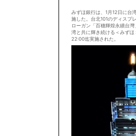
みずほ銀行は、1月12日に台
施した。台北101のディスプ
ローガン「百穗輝煌永續台灣
湾と共に輝き続ける＜みずほ＞
22:00迄実施された。