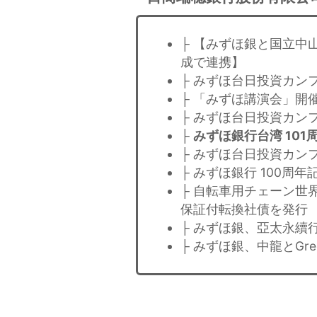
├ 【みずほ銀と国立中
成で連携】
├ みずほ台日投資カンファ
├ 「みずほ講演会」開
├ みずほ台日投資カンフ
├
みずほ銀行台湾 101
├ みずほ台日投資カンフ
├ みずほ銀行 100周
├ 自転車用チェーン世
保証付転換社債を発行
├ みずほ銀、亞太永續
├ みずほ銀、中龍とGree