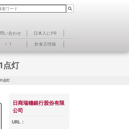
問い合わせ
日本人にPR
ＩＴ
飲食店情報
1点灯
01点灯
日商瑞穗銀行股份有限
公司
URL：