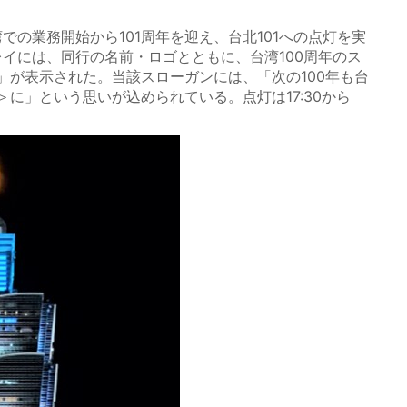
湾での業務開始から101周年を迎え、台北101への点灯を実
レイには、同行の名前・ロゴとともに、台湾100周年のス
」が表示された。当該スローガンには、「次の100年も台
に」という思いが込められている。点灯は17:30から