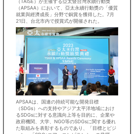
（TAISE）が主催する亞太暨台灣永續行動獎
セミナー
（APSAA）において、亞太永續行動獎の「優質
就業與經濟成長」分野で銅賞を獲得した。7月
経済ニュース
21日、台北市内で授賞式が開催された。
労務顧問
ＩＴ
飲食店情報
APSAAは、国連の持続可能な開発目標
（SDGs）への支持やアジア太平洋地域におけ
るSDGsに対する意識向上等を目的に、企業や
政府機関、大学、NGO等のSDGsに関する優れ
た取組みを表彰するものであり、「目標とビジ