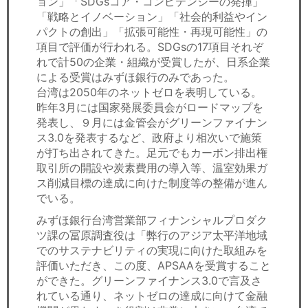
ョン」「SDGsコア・コンピテンシーの発揮」
「戦略とイノベーション」「社会的利益やイン
パクトの創出」「拡張可能性・再現可能性」の
項目で評価が行われる。SDGsの17項目それぞ
れで計50の企業・組織が受賞したが、日系企業
による受賞はみずほ銀行のみであった。
台湾は2050年のネットゼロを表明している。
昨年3月には国家発展委員会がロードマップを
発表し、９月には金管会がグリーンファイナン
ス3.0を発表するなど、政府より相次いで施策
が打ち出されてきた。足元でもカーボン排出権
取引所の開設や炭素費用の導入等、温室効果ガ
ス削減目標の達成に向けた制度等の整備が進ん
でいる。
みずほ銀行台湾営業部フィナンシャルプロダク
ツ課の冨原調査役は「弊行のアジア太平洋地域
でのサステナビリティの実現に向けた取組みを
評価いただき、この度、APSAAを受賞すること
ができた。グリーンファイナンス3.0で言及さ
れている通り、ネットゼロの達成に向けて金融