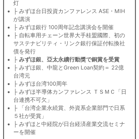
灯
├ みずほ台日投資カンファレンス ASE・MIH
が講演
├ みずほ銀行 100周年記念講演会を開催
├ 自転車用チェーン世界大手桂盟國際、初の
サステナビリティ・リンク銀行保証付転換社
債を発行
├
みずほ銀、亞太永續行動獎で銅賞を受賞
├ みずほ銀、中龍とGreen Loan契約＝ 22億
台湾元
├ みずほ台湾100周年
├ みずほ半導体カンファレンス ＴＳＭＣ「日
台連携不可欠」
├ 「台湾企業永続賞、外資系企業部門で日系
５社が受賞」
├ みずほと中経院が日台経済産業交流セミナ
ーを開催