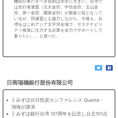
機関が果たすべき役割は非常に大きい。台湾で
は先行者連盟（元大金控、中信金控、玉山金
控、第一金控、國泰金控）が旗振り役となって
いるが、同連盟とも協力しながら、今後も、台
湾をはじめアジア太平洋全域で、サステナビリ
ティ推進に注力する企業を全力でサポートして
参りたい。」と述べた。
日商瑞穗銀行股份有限公司
├ みずほ台日投資カンファレンス Quanta・
鴻海が講演
├ みずほ銀行台湾 101周年を記念し台北101点