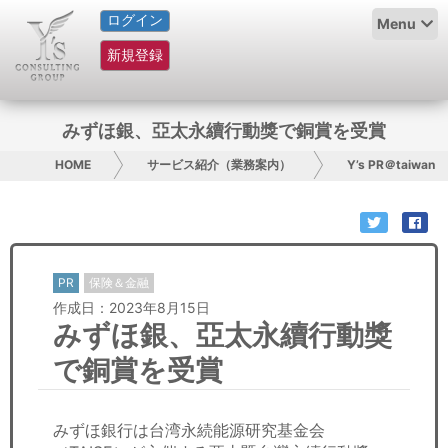
ログイン
HOME
Menu
新規登録
サービス紹介
コラム
みずほ銀、亞太永續行動獎で銅賞を受賞
グループ概要
HOME
サービス紹介（業務案内）
Y’s PR＠taiwan
採用情報
お問い合わせ
PR
保険＆金融
作成日：2023年8月15日
日本人にPR
みずほ銀、亞太永續行動獎
コンサルティング
で銅賞を受賞
リサーチ
みずほ銀行は台湾永続能源研究基金会