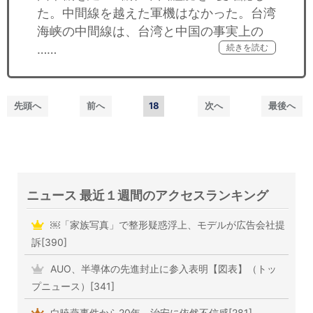
た。中間線を越えた軍機はなかった。台湾
海峡の中間線は、台湾と中国の事実上の
……
続きを読む
先頭へ
前へ
18
次へ
最後へ
ニュース 最近１週間のアクセスランキング
￼「家族写真」で整形疑惑浮上、モデルが広告会社提
訴[390]
AUO、半導体の先進封止に参入表明【図表】（トッ
プニュース）[341]
白暁燕事件から20年、治安に依然不信感[281]