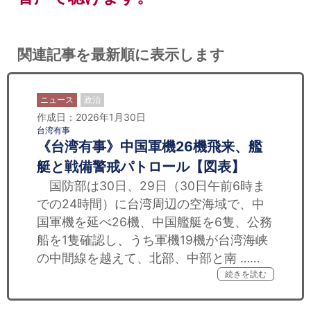
関連記事を最新順に表示します
ニュース
政治
作成日：2026年1月30日
台湾有事
《台湾有事》中国軍機26機飛来、艦
艇と戦備警戒パトロール【図表】
国防部は30日、29日（30日午前6時ま
での24時間）に台湾周辺の空海域で、中
国軍機を延べ26機、中国艦艇を6隻、公務
船を1隻確認し、うち軍機19機が台湾海峡
の中間線を越えて、北部、中部と南 ……
続きを読む