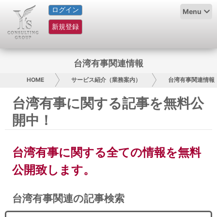
ログイン
HOME
Menu
新規登録
サービス紹介
コラム
台湾有事関連情報
グループ概要
HOME
サービス紹介（業務案内）
台湾有事関連情報
台湾有事に関する記事を無料公
採用情報
開中！
お問い合わせ
台湾有事に関する全ての情報を無料
日本人にPR
公開致します。
コンサルティング
台湾有事関連の記事検索
リサーチ