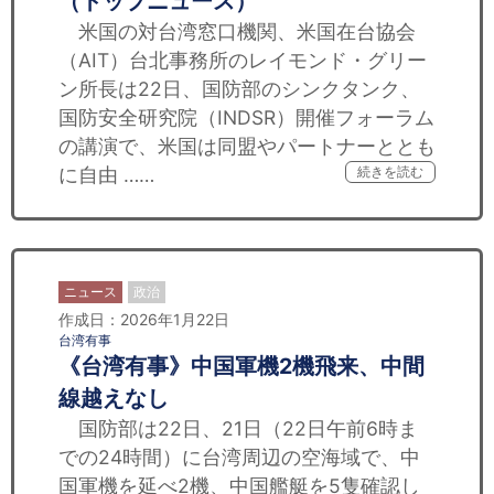
（トップニュース）
米国の対台湾窓口機関、米国在台協会
（AIT）台北事務所のレイモンド・グリー
ン所長は22日、国防部のシンクタンク、
国防安全研究院（INDSR）開催フォーラム
の講演で、米国は同盟やパートナーととも
に自由 ……
続きを読む
ニュース
政治
作成日：2026年1月22日
台湾有事
《台湾有事》中国軍機2機飛来、中間
線越えなし
国防部は22日、21日（22日午前6時ま
での24時間）に台湾周辺の空海域で、中
国軍機を延べ2機、中国艦艇を5隻確認し