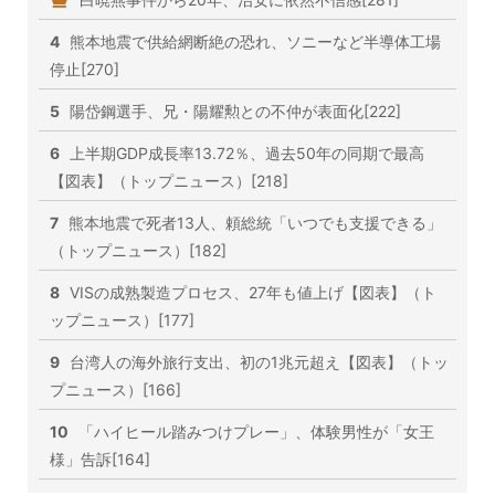
4
熊本地震で供給網断絶の恐れ、ソニーなど半導体工場
停止[270]
5
陽岱鋼選手、兄・陽耀勲との不仲が表面化[222]
6
上半期GDP成長率13.72％、過去50年の同期で最高
【図表】（トップニュース）[218]
7
熊本地震で死者13人、頼総統「いつでも支援できる」
（トップニュース）[182]
8
VISの成熟製造プロセス、27年も値上げ【図表】（ト
ップニュース）[177]
9
台湾人の海外旅行支出、初の1兆元超え【図表】（トッ
プニュース）[166]
10
「ハイヒール踏みつけプレー」、体験男性が「女王
様」告訴[164]