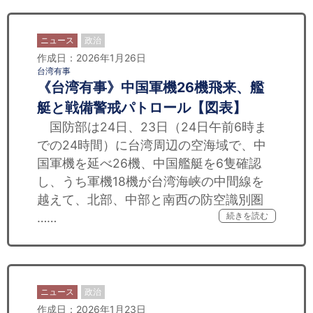
ニュース
政治
作成日：2026年1月26日
台湾有事
《台湾有事》中国軍機26機飛来、艦
艇と戦備警戒パトロール【図表】
国防部は24日、23日（24日午前6時ま
での24時間）に台湾周辺の空海域で、中
国軍機を延べ26機、中国艦艇を6隻確認
し、うち軍機18機が台湾海峡の中間線を
越えて、北部、中部と南西の防空識別圏
……
続きを読む
ニュース
政治
作成日：2026年1月23日