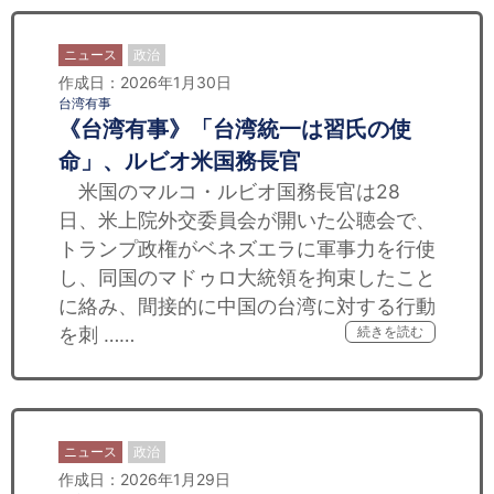
ニュース
政治
作成日：2026年1月30日
台湾有事
《台湾有事》「台湾統一は習氏の使
命」、ルビオ米国務長官
米国のマルコ・ルビオ国務長官は28
日、米上院外交委員会が開いた公聴会で、
トランプ政権がベネズエラに軍事力を行使
し、同国のマドゥロ大統領を拘束したこと
に絡み、間接的に中国の台湾に対する行動
を刺 ……
続きを読む
ニュース
政治
作成日：2026年1月29日