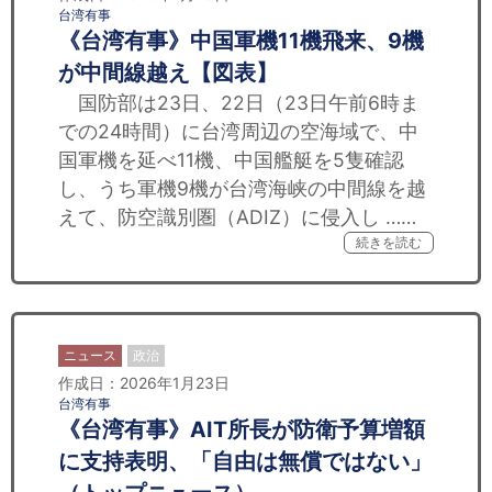
台湾有事
《台湾有事》中国軍機11機飛来、9機
が中間線越え【図表】
国防部は23日、22日（23日午前6時ま
での24時間）に台湾周辺の空海域で、中
国軍機を延べ11機、中国艦艇を5隻確認
し、うち軍機9機が台湾海峡の中間線を越
えて、防空識別圏（ADIZ）に侵入し ……
続きを読む
ニュース
政治
作成日：2026年1月23日
台湾有事
《台湾有事》AIT所長が防衛予算増額
に支持表明、「自由は無償ではない」