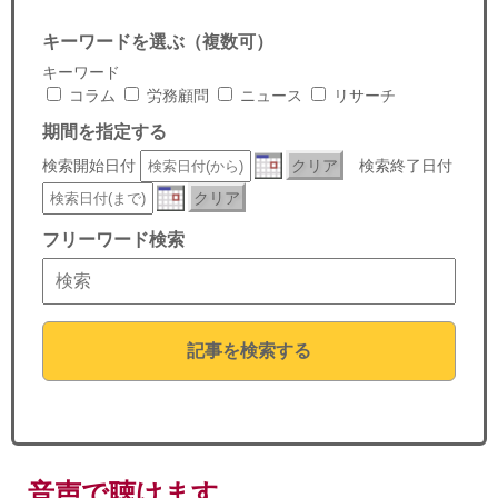
セミナー
キーワードを選ぶ（複数可）
経済ニュース
キーワード
コラム
労務顧問
ニュース
リサーチ
労務顧問
期間を指定する
検索開始日付
クリア
検索終了日付
ＩＴ
クリア
飲食店情報
フリーワード検索
記事を検索する
音声で聴けます。