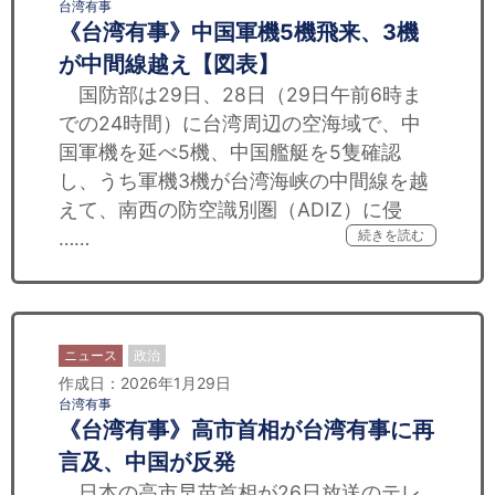
台湾有事
《台湾有事》中国軍機5機飛来、3機
が中間線越え【図表】
国防部は29日、28日（29日午前6時ま
での24時間）に台湾周辺の空海域で、中
国軍機を延べ5機、中国艦艇を5隻確認
し、うち軍機3機が台湾海峡の中間線を越
えて、南西の防空識別圏（ADIZ）に侵
……
続きを読む
ニュース
政治
作成日：2026年1月29日
台湾有事
《台湾有事》高市首相が台湾有事に再
言及、中国が反発
日本の高市早苗首相が26日放送のテレ