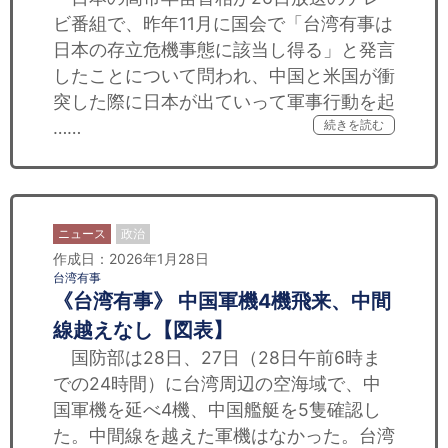
ビ番組で、昨年11月に国会で「台湾有事は
日本の存立危機事態に該当し得る」と発言
したことについて問われ、中国と米国が衝
突した際に日本が出ていって軍事行動を起
……
続きを読む
ニュース
政治
作成日：2026年1月28日
台湾有事
《台湾有事》 中国軍機4機飛来、中間
線越えなし【図表】
国防部は28日、27日（28日午前6時ま
での24時間）に台湾周辺の空海域で、中
国軍機を延べ4機、中国艦艇を5隻確認し
た。中間線を越えた軍機はなかった。台湾