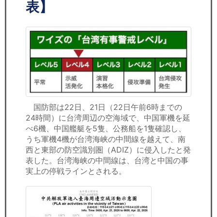
セミナー
表】
経済ニュース
労務顧問
ＩＴ
飲食店情報
国防部は22日、21日（22日午前6時までの
24時間）に台湾周辺の空海域で、中国軍機を延
べ6機、中国艦艇を5隻、公務船を1隻確認し、
うち軍機4機が台湾海峡の中間線を越えて、南
西と東部の防空識別圏（ADIZ）に侵入したと発
表した。台湾海峡の中間線は、台湾と中国の事
実上の停戦ラインとされる。