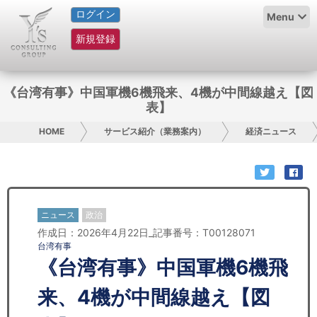
ログイン
HOME
Menu
新規登録
サービス紹介
コラム
《台湾有事》中国軍機6機飛来、4機が中間線越え【図
表】
グループ概要
HOME
サービス紹介（業務案内）
経済ニュース
採用情報
お問い合わせ
ニュース
政治
日本人にPR
作成日：2026年4月22日_記事番号：T00128071
台湾有事
コンサルティング
《台湾有事》中国軍機6機飛
リサーチ
来、4機が中間線越え【図