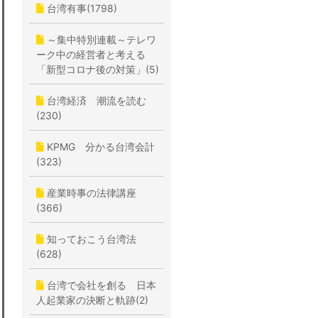
台湾有事(1798)
～集中特別連載～テレワ
ーク中の経営者と考える
「新型コロナ後の対策」(5)
台湾経済 潮流を読む
(230)
KPMG 分かる台湾会計
(323)
産業時事の法律講座
(366)
知っておこう台湾法
(628)
台湾で会社を創る 日本
人起業家の決断と軌跡(2)