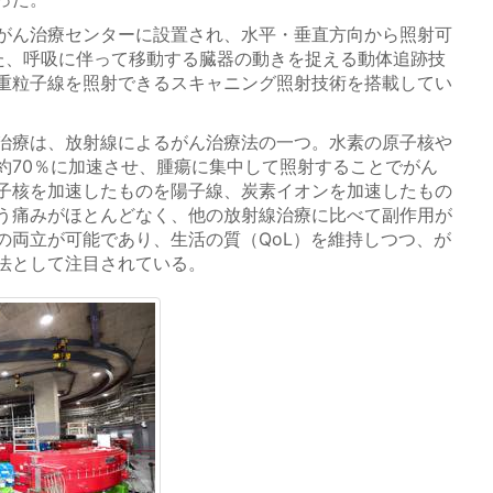
がん治療センターに設置され、水平・垂直方向から照射可
た、呼吸に伴って移動する臓器の動きを捉える動体追跡技
重粒子線を照射できるスキャニング照射技術を搭載してい
治療は、放射線によるがん治療法の一つ。水素の原子核や
約70％に加速させ、腫瘍に集中して照射することでがん
子核を加速したものを陽子線、炭素イオンを加速したもの
う痛みがほとんどなく、他の放射線治療に比べて副作用が
の両立が可能であり、生活の質（QoL）を維持しつつ、が
法として注目されている。