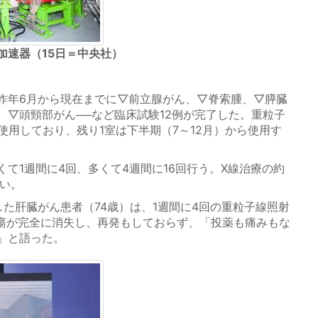
加速器（15日＝中央社）
年6月から現在までに▽前立腺がん、▽脊索腫、▽膵臓
、▽頭頸部がん──など臨床試験12例が完了した。重粒子
使用しており、残り1室は下半期（7～12月）から使用す
て1週間に4回、多くて4週間に16回行う。X線治療の約
ない。
た肝臓がん患者（74歳）は、1週間に4回の重粒子線照射
腫瘍が完全に消失し、再発もしておらず、「投薬も痛みもな
」と語った。