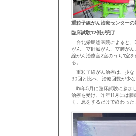
重粒子線がん治療センターの
臨床試験12例が完了
台北栄民総医院によると、昨
がん、▽肝臓がん、▽肺がん
線がん治療室2室のうち1室を
る。
重粒子線がん治療は、少なく
30回と比べ、治療回数が少
昨年5月に臨床試験に参加し
治療を受け、昨年11月には
く、息をするだけで終わった