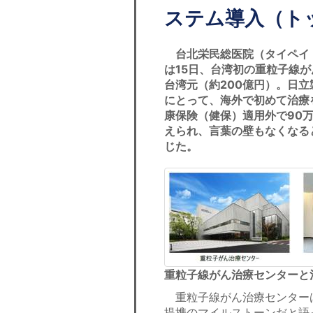
ステム導入（ト
台北栄民総医院（タイペイ
は15日、台湾初の重粒子線が
台湾元（約200億円）。日
にとって、海外で初めて治療
康保険（健保）適用外で90
えられ、言葉の壁もなくなる
じた。
重粒子線がん治療センターと
重粒子線がん治療センターは
提携のマイルストーンだと語