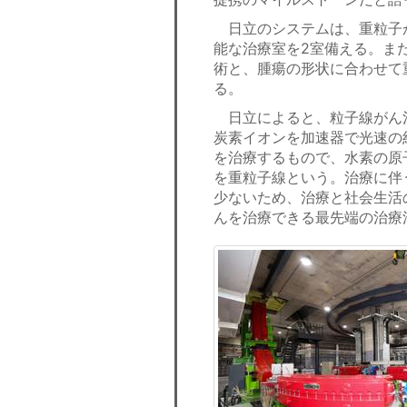
日立のシステムは、重粒子
能な治療室を2室備える。ま
術と、腫瘍の形状に合わせて
る。
日立によると、粒子線がん
炭素イオンを加速器で光速の
を治療するもので、水素の原
を重粒子線という。治療に伴
少ないため、治療と社会生活
んを治療できる最先端の治療