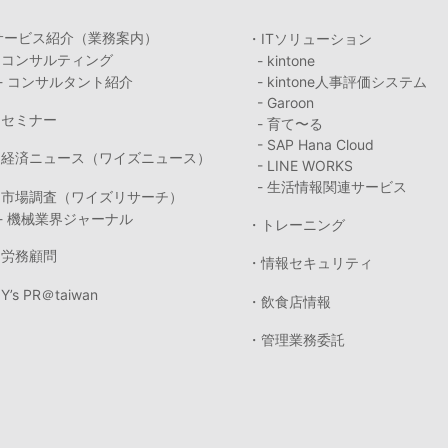
サービス紹介（業務案内）
・ITソリューション
・コンサルティング
- kintone
- コンサルタント紹介
- kintone人事評価システム
- Garoon
・セミナー
- 育て〜る
- SAP Hana Cloud
・経済ニュース（ワイズニュース）
- LINE WORKS
- 生活情報関連サービス
・市場調査（ワイズリサーチ）
- 機械業界ジャーナル
・トレーニング
・労務顧問
・情報セキュリティ
Y’s PR＠taiwan
・飲食店情報
・管理業務委託