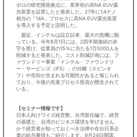
ボロの研究開発拠点に、業界初の高NA EUV露
光装置を設置したと発表した。27年に1.4ナノ
相当の「14A」プロセスに高NA EUV露光装置
を導入する予定と説明した。
最近、インテルは設立以来、最大の危機に陥
っている。今年8月1日には、2四半期連続の赤
字を受け、従業員の15％に当たる1万5000人を
削減すると発表した。コスト削減計画には、フ
ァウンドリー事業「インテル・ファウンドリ
ー・サービシズ（IFS）」の分離（スピンオ
フ）や売却が含まれる可能性があると報じられ
ており、今後の先進プロセス投資が懸念されて
いる。
【セミナー情報です】
日本人向けワイズ経営塾、台湾新任編で、経営
の基礎と、台湾のビジネス環境を学びません
か？経営者が知っておくべき法律や在台日系企
業の給与事情もご紹介します。9月24日開講。