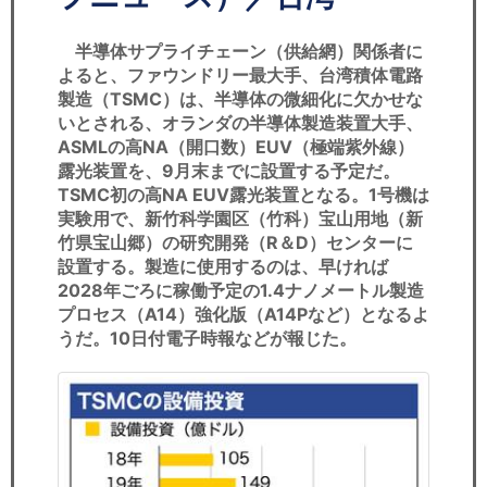
セミナー
半導体サプライチェーン（供給網）関係者に
経済ニュース
よると、ファウンドリー最大手、台湾積体電路
製造（TSMC）は、半導体の微細化に欠かせな
労務顧問
いとされる、オランダの半導体製造装置大手、
ASMLの高NA（開口数）EUV（極端紫外線）
ＩＴ
露光装置を、9月末までに設置する予定だ。
TSMC初の高NA EUV露光装置となる。1号機は
飲食店情報
実験用で、新竹科学園区（竹科）宝山用地（新
竹県宝山郷）の研究開発（R＆D）センターに
設置する。製造に使用するのは、早ければ
2028年ごろに稼働予定の1.4ナノメートル製造
プロセス（A14）強化版（A14Pなど）となるよ
うだ。10日付電子時報などが報じた。