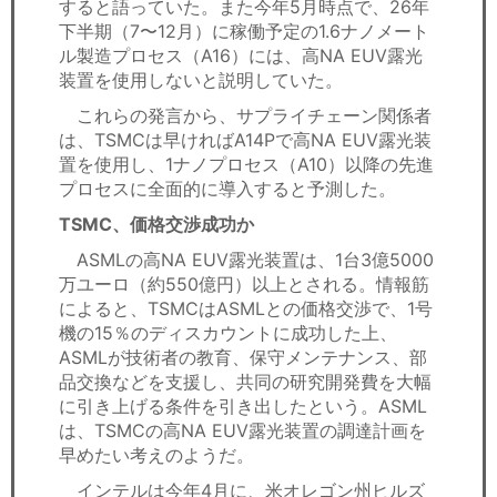
すると語っていた。また今年5月時点で、26年
下半期（7〜12月）に稼働予定の1.6ナノメート
ル製造プロセス（A16）には、高NA EUV露光
装置を使用しないと説明していた。
これらの発言から、サプライチェーン関係者
は、TSMCは早ければA14Pで高NA EUV露光装
置を使用し、1ナノプロセス（A10）以降の先進
プロセスに全面的に導入すると予測した。
TSMC、価格交渉成功か
ASMLの高NA EUV露光装置は、1台3億5000
万ユーロ（約550億円）以上とされる。情報筋
によると、TSMCはASMLとの価格交渉で、1号
機の15％のディスカウントに成功した上、
ASMLが技術者の教育、保守メンテナンス、部
品交換などを支援し、共同の研究開発費を大幅
に引き上げる条件を引き出したという。ASML
は、TSMCの高NA EUV露光装置の調達計画を
早めたい考えのようだ。
インテルは今年4月に、米オレゴン州ヒルズ