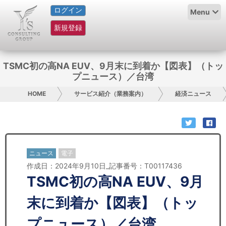
ログイン
HOME
Menu
新規登録
サービス紹介
コラム
TSMC初の高NA EUV、9月末に到着か【図表】（トッ
プニュース）／台湾
グループ概要
HOME
サービス紹介（業務案内）
経済ニュース
採用情報
お問い合わせ
ニュース
電子
日本人にPR
作成日：2024年9月10日_記事番号：T00117436
TSMC初の高NA EUV、9月
コンサルティング
末に到着か【図表】（トッ
リサーチ
プニュース）／台湾