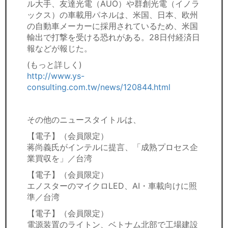
ル大手、友達光電（AUO）や群創光電（イノラ
ックス）の車載用パネルは、米国、日本、欧州
の自動車メーカーに採用されているため、米国
輸出で打撃を受ける恐れがある。28日付経済日
報などが報じた。
(もっと詳しく)
http://www.ys-
consulting.com.tw/news/120844.html
その他のニュースタイトルは、
【電子】（会員限定）
蒋尚義氏がインテルに提言、「成熟プロセス企
業買収を」／台湾
【電子】（会員限定）
エノスターのマイクロLED、AI・車載向けに照
準／台湾
【電子】（会員限定）
電源装置のライトン、ベトナム北部で工場建設