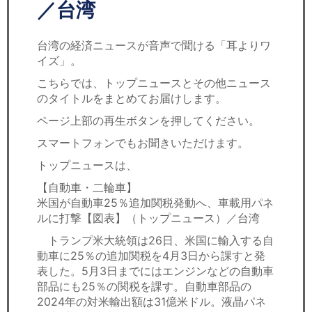
セミナー
／台湾
経済ニュース
台湾の経済ニュースが音声で聞ける「耳よりワ
イズ」。
労務顧問
こちらでは、トップニュースとその他ニュース
のタイトルをまとめてお届けします。
ＩＴ
ページ上部の再生ボタンを押してください。
飲食店情報
スマートフォンでもお聞きいただけます。
トップニュースは、
【自動車・二輪車】
米国が自動車25％追加関税発動へ、車載用パネ
ルに打撃【図表】（トップニュース）／台湾
トランプ米大統領は26日、米国に輸入する自
動車に25％の追加関税を4月3日から課すと発
表した。5月3日までにはエンジンなどの自動車
部品にも25％の関税を課す。自動車部品の
2024年の対米輸出額は31億米ドル。液晶パネ