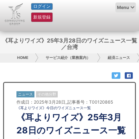
ログイン
HOME
Menu
新規登録
サービス紹介
コラム
《耳よりワイズ》25年3月28日のワイズニュース一覧
／台湾
グループ概要
HOME
サービス紹介（業務案内）
経済ニュース
採用情報
お問い合わせ
ニュース
その他分野
日本人にPR
作成日：2025年3月28日_記事番号：T00120865
《耳よりワイズ》今日のワイズニュース一覧
コンサルティング
《耳よりワイズ》25年3月
リサーチ
28日のワイズニュース一覧