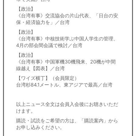
【政治】
《台湾有事》交流協会の片山代表、「日台の安
保・経済協力を」／台湾
【政治】
《台湾有事》中核技術学ぶ中国人学生の管理、
4月の部会間会議で検討／台湾
【政治】
《台湾有事》中国軍機30機飛来、20機が中間
線越え【図表】／台湾
【ワイズ横丁】（会員限定）
台湾杉84.1メートル、東アジアで最高／台湾
以上ニュース全文は会員入会後にお聴きいただ
けます。
購読・試読をご希望の方は、「購読案内」から
お申し込みください。