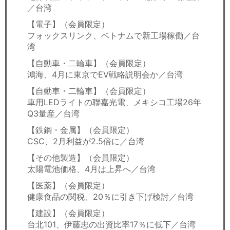
／台湾
【電子】（会員限定）
フォックスリンク、ベトナムで新工場稼働／台
湾
【自動車・二輪車】（会員限定）
鴻海、4月に東京でEV戦略説明会か／台湾
【自動車・二輪車】（会員限定）
車用LEDライトの聯嘉光電、メキシコ工場26年
Q3量産／台湾
【鉄鋼・金属】（会員限定）
CSC、2月利益が2.5倍に／台湾
【その他製造】（会員限定）
太陽電池価格、4月は上昇へ／台湾
【医薬】（会員限定）
健康食品の関税、20％に引き下げ検討／台湾
【建設】（会員限定）
台北101、伊藤忠の出資比率17％に低下／台湾