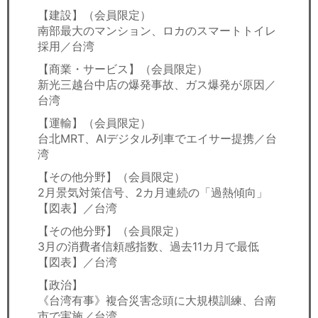
【建設】（会員限定）
南部最大のマンション、ロカのスマートトイレ
採用／台湾
【商業・サービス】（会員限定）
新光三越台中店の爆発事故、ガス爆発が原因／
台湾
【運輸】（会員限定）
台北MRT、AIデジタル列車でエイサー提携／台
湾
【その他分野】（会員限定）
2月景気対策信号、2カ月連続の「過熱傾向」
【図表】／台湾
【その他分野】（会員限定）
3月の消費者信頼感指数、過去11カ月で最低
【図表】／台湾
【政治】
《台湾有事》複合災害念頭に大規模訓練、台南
市で実施／台湾