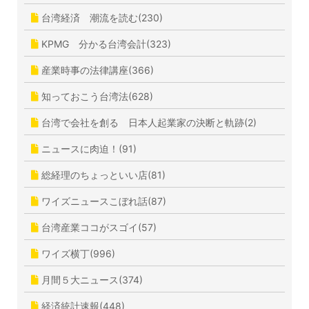
台湾経済 潮流を読む(230)
KPMG 分かる台湾会計(323)
産業時事の法律講座(366)
知っておこう台湾法(628)
台湾で会社を創る 日本人起業家の決断と軌跡(2)
ニュースに肉迫！(91)
総経理のちょっといい店(81)
ワイズニュースこぼれ話(87)
台湾産業ココがスゴイ(57)
ワイズ横丁(996)
月間５大ニュース(374)
経済統計速報(448)