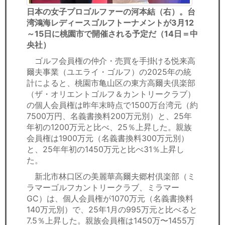
日本の女子プロゴルファーの河本結（右）。台
湾鴻海レディースゴルフトーナメントが3月12
～15日に桃園市で開催される予定だ（14日＝中
央社）
ゴルフ会員権の仲介・売買を手掛ける悦来高
爾夫事業（ユエライ・ゴルフ）の2025年の統
計によると、桃園市亀山区の東方高爾夫倶楽部
（ザ・オリエントゴルフ＆カントリークラブ）
の個人会員権は昨年末時点で1500万台湾元（約
7500万円、名義書換料200万元別）と、25年
年初の1200万元と比べ、25％上昇した。親族
会員権は1900万元（名義書換料300万元別）
と、25年年初の1450万元と比べ31％上昇し
た。
新北市林口区の美麗華高爾夫郷村倶楽部（ミ
ラマーゴルフカントリークラブ、ミラマー
GC）は、個人会員権が1070万元（名義書換料
140万元別）で、25年1月の995万元と比べると
7.5％上昇した。親族会員権は1450万〜1455万