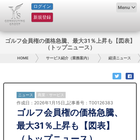
ログイン
HOME
Menu
新規登録
サービス紹介
コラム
ゴルフ会員権の価格急騰、最大31％上昇も【図表】
（トップニュース）
グループ概要
HOME
サービス紹介（業務案内）
経済ニュース
採用情報
お問い合わせ
ニュース
商業・サービス
日本人にPR
作成日：2026年1月15日_記事番号：T00126383
ゴルフ会員権の価格急騰、
コンサルティング
最大31％上昇も【図表】
リサーチ
（トップニュース）