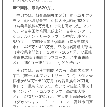
■中南部、最高620万元
中部では、彰化高爾夫倶楽部（彰化ゴルフク
ラブ、彰化県彰化市）の個人会員権が620万元
（名義書換料4万元別）で最も高かった。次い
で、▽台中国際高爾夫倶楽部（台中インターナ
ショナルカントリークラブ、台中市北屯区）、
530万元、▽南峰高爾夫倶楽部（南投県南投
市）、425万〜430万元、▽松柏嶺高爾夫球場
（南投県名間郷）、260万〜265万元、▽霧峰
高爾夫球場（霧峰ゴルフコース、台中市霧峰
区）、150万〜152万元──などと続いた。
南部では、台南市関廟区の南一高爾夫郷村倶
楽部（南一ゴルフカントリークラブ）の個人会
員権が580万〜590万元（名義書換料20万元
別）で、最も高かった。次いで▽信誼高爾夫球
場（シンイー・ゴルフクラブ、高雄市大樹
区）、570万〜575万元、▽大崗山高爾夫球場
（ダカンシャン・ゴルフ・コース、高雄市田寮
区）、400万〜410万元──などだった。