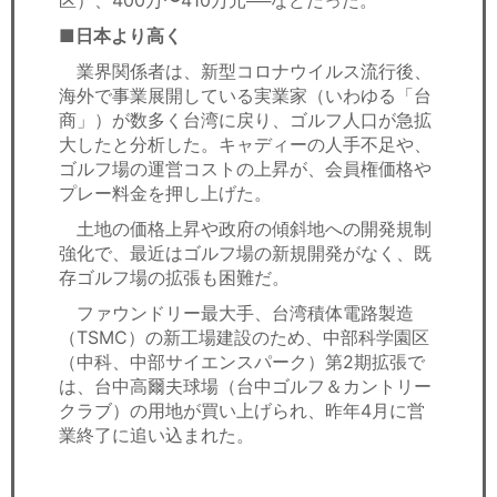
■日本より高く
業界関係者は、新型コロナウイルス流行後、
海外で事業展開している実業家（いわゆる「台
商」）が数多く台湾に戻り、ゴルフ人口が急拡
大したと分析した。キャディーの人手不足や、
ゴルフ場の運営コストの上昇が、会員権価格や
プレー料金を押し上げた。
土地の価格上昇や政府の傾斜地への開発規制
強化で、最近はゴルフ場の新規開発がなく、既
存ゴルフ場の拡張も困難だ。
ファウンドリー最大手、台湾積体電路製造
（TSMC）の新工場建設のため、中部科学園区
（中科、中部サイエンスパーク）第2期拡張で
は、台中高爾夫球場（台中ゴルフ＆カントリー
クラブ）の用地が買い上げられ、昨年4月に営
業終了に追い込まれた。