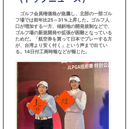
セミナー
ゴルフ会員権価格が急騰し、北部の一部ゴル
経済ニュース
フ場では前年比25～31％上昇した。ゴルフ人
口が増加する一方、傾斜地の開発規制などで、
労務顧問
ゴルフ場の新規開発や拡張が困難となっている
ためだ。「航空券を買って日本でプレーする方
ＩＴ
が、台湾より安く付く」という声まで出てい
る。14日付工商時報などが報じた。
飲食店情報