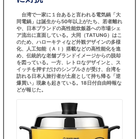
セミナー
台湾で一家に１台あると言われる電気鍋「大
経済ニュース
同電鍋」は誕生から50年以上がたち、若者離れ
や、日本ブランドの高性能炊飯器への市場シェ
労務顧問
ア流出に直面している。大同（TATUNG）はこ
のため、ハローキティなど外観デザインの多様
ＩＴ
化、人工知能（ＡＩ）搭載などの高性能化を進
め、伝統的な老舗ブランドイメージからの脱却
飲食店情報
を図っている。一方、レトロなデザインと、ス
イッチを押すだけのシンプルさが受け、台湾を
訪れる日本人旅行者が土産として持ち帰る「逆
爆買い」現象も起きている。18日付自由時報な
どが報じた。