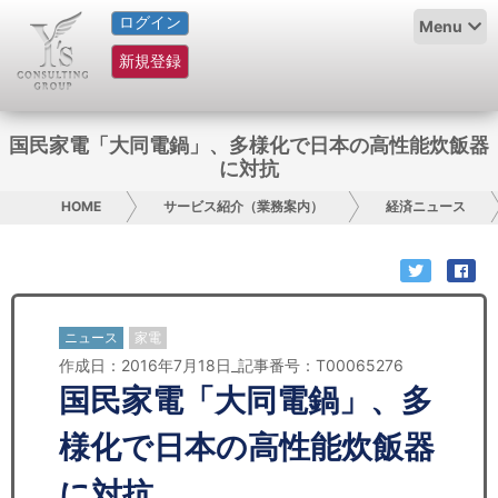
ログイン
HOME
Menu
新規登録
サービス紹介
コラム
国民家電「大同電鍋」、多様化で日本の高性能炊飯器
に対抗
グループ概要
HOME
サービス紹介（業務案内）
経済ニュース
採用情報
お問い合わせ
ニュース
家電
日本人にPR
作成日：2016年7月18日_記事番号：T00065276
国民家電「大同電鍋」、多
コンサルティング
様化で日本の高性能炊飯器
リサーチ
に対抗