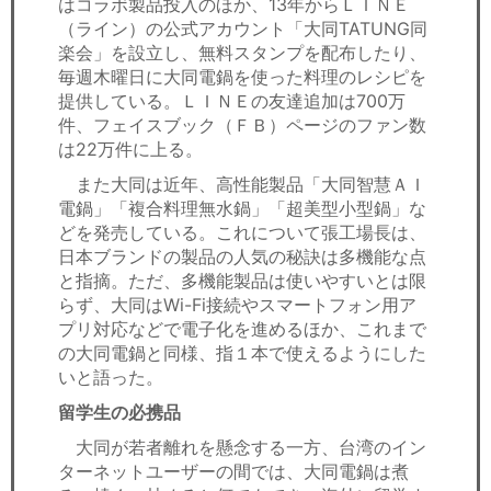
はコラボ製品投入のほか、13年からＬＩＮＥ
（ライン）の公式アカウント「大同TATUNG同
楽会」を設立し、無料スタンプを配布したり、
毎週木曜日に大同電鍋を使った料理のレシピを
提供している。ＬＩＮＥの友達追加は700万
件、フェイスブック（ＦＢ）ページのファン数
は22万件に上る。
また大同は近年、高性能製品「大同智慧ＡＩ
電鍋」「複合料理無水鍋」「超美型小型鍋」な
どを発売している。これについて張工場長は、
日本ブランドの製品の人気の秘訣は多機能な点
と指摘。ただ、多機能製品は使いやすいとは限
らず、大同はWi-Fi接続やスマートフォン用ア
プリ対応などで電子化を進めるほか、これまで
の大同電鍋と同様、指１本で使えるようにした
いと語った。
留学生の必携品
大同が若者離れを懸念する一方、台湾のイン
ターネットユーザーの間では、大同電鍋は煮