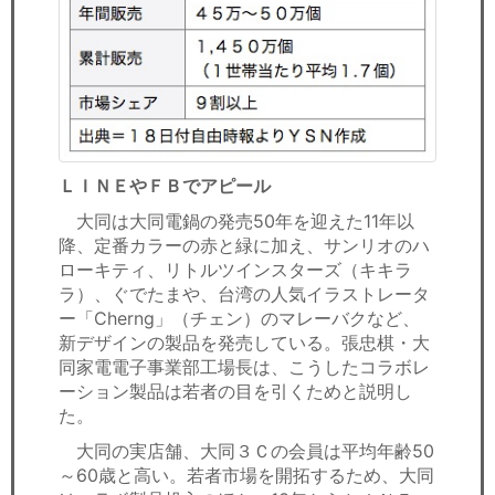
ＬＩＮＥやＦＢでアピール
大同は大同電鍋の発売50年を迎えた11年以
降、定番カラーの赤と緑に加え、サンリオのハ
ローキティ、リトルツインスターズ（キキラ
ラ）、ぐでたまや、台湾の人気イラストレータ
ー「Cherng」（チェン）のマレーバクなど、
新デザインの製品を発売している。張忠棋・大
同家電電子事業部工場長は、こうしたコラボレ
ーション製品は若者の目を引くためと説明し
た。
大同の実店舗、大同３Ｃの会員は平均年齢50
～60歳と高い。若者市場を開拓するため、大同