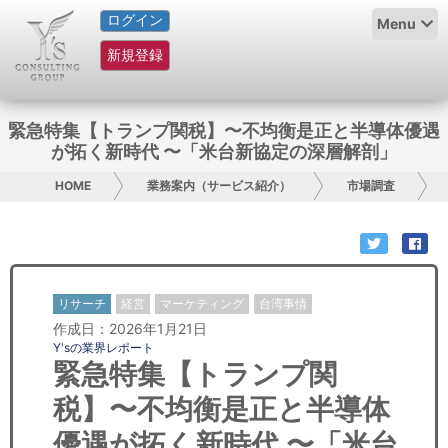
ログイン
HOME
Menu
新規登録
サービス紹介
コラム
緊急特集【トランプ関税】〜不均衡是正と半導体優遇
が拓く新時代 〜「米台新協定の深層解剖」
グループ概要
HOME
業務案内（サービス紹介）
市場調査
採用情報
お問い合わせ
リサーチ
経営
マーケティング
台湾事情
日本人にPR
作成日：2026年1月21日
Y'sの業界レポート
コンサルティング
緊急特集【トランプ関
税】〜不均衡是正と半導体
リサーチ
優遇が拓く新時代 〜「米台