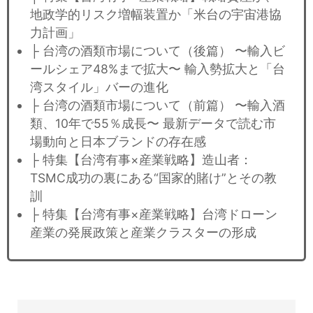
地政学的リスク増幅装置か「米台の宇宙港協
力計画」
├ 台湾の酒類市場について（後篇） 〜輸入ビ
ールシェア48%まで拡大〜 輸入勢拡大と「台
湾スタイル」バーの進化
├ 台湾の酒類市場について（前篇） 〜輸入酒
類、10年で55％成長〜 最新データで読む市
場動向と日本ブランドの存在感
├ 特集【台湾有事×産業戦略】造山者：
TSMC成功の裏にある“国家的賭け”とその教
訓
├ 特集【台湾有事×産業戦略】台湾ドローン
産業の発展政策と産業クラスターの形成