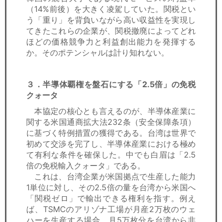
（14%前後）を大きく凌駕していた。関税とい
う「重り」を背負いながら高い収益性を実現し
てきたこれらの企業が、関税撤廃によってどれ
ほどの価格競争力と利益創出能力を発揮する
か。そのポテンシャルは計り知れない。
３．半導体覇権を盤石にする「2.5倍」の免税
クォータ
本協定の核心とも言えるのが、半導体産業に
関する米国通商拡大法232条（安全保障条項）
に基づく特例措置の獲得である。台湾は世界で
初めて交渉を完了し、半導体産業における極め
て有利な条件を確保した。中でも白眉は「2.5
倍の免税輸入クォータ」である。
これは、台湾企業が米国拠点で生産した能力
1単位に対し、その2.5倍の量を台湾から米国へ
「関税ゼロ」で輸出できる権利を指す。例え
ば、TSMCのアリゾナ工場が月産2万枚のウェ
ハーを生産する場合、月5万枚分を台湾から非