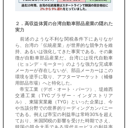
２．高収益体質の台湾自動車部品産業の隠れた
実力
前述のような不利な関税条件下にありなが
ら、台湾の「伝統産業」が世界的な競争力を維
持、あるいは強化してきた事実である。その象
徴が自動車部品産業だ。台湾には現代自動車
（ヒョンデ・モーター）のような強力な完成車
メーカーが存在しないが、部品メーカーはこの
環境を逆手に取り、アフターマーケット（補修
用部品市場）へと特化した。
帝宝工業（デポ・オート・パーツ）、堤維西
交通工業（TYCブラザー・インダストリア
ル）、東陽実業廠（TYG）といった企業は、今
や当該分野での世界的リーディングカンパニー
である。例えば帝宝の利益率は常時30%を超え
ており、米国関税の影響を受けた時期でさえ、
韓国の競合大手である現代モービスの利益率