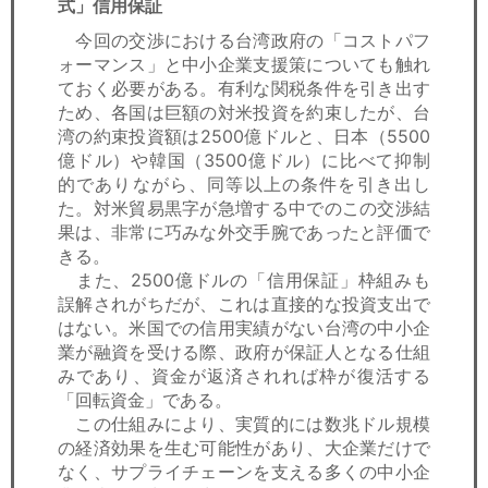
式」信用保証
今回の交渉における台湾政府の「コストパフ
ォーマンス」と中小企業支援策についても触れ
ておく必要がある。有利な関税条件を引き出す
ため、各国は巨額の対米投資を約束したが、台
湾の約束投資額は2500億ドルと、日本（5500
億ドル）や韓国（3500億ドル）に比べて抑制
的でありながら、同等以上の条件を引き出し
た。対米貿易黒字が急増する中でのこの交渉結
果は、非常に巧みな外交手腕であったと評価で
きる。
また、2500億ドルの「信用保証」枠組みも
誤解されがちだが、これは直接的な投資支出で
はない。米国での信用実績がない台湾の中小企
業が融資を受ける際、政府が保証人となる仕組
みであり、資金が返済されれば枠が復活する
「回転資金」である。
この仕組みにより、実質的には数兆ドル規模
の経済効果を生む可能性があり、大企業だけで
なく、サプライチェーンを支える多くの中小企