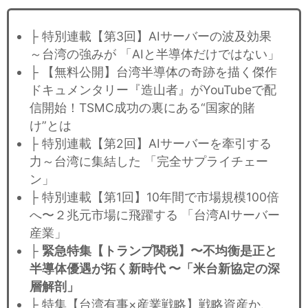
├ 特別連載【第3回】AIサーバーの波及効果
～台湾の強みが 「AIと半導体だけではない」
├ 【無料公開】台湾半導体の奇跡を描く傑作
ドキュメンタリー『造山者』がYouTubeで配
信開始！TSMC成功の裏にある“国家的賭
け”とは
├ 特別連載【第2回】AIサーバーを牽引する
力～台湾に集結した 「完全サプライチェー
ン」
├ 特別連載【第1回】10年間で市場規模100倍
へ〜２兆元市場に飛躍する 「台湾AIサーバー
産業」
├
緊急特集【トランプ関税】〜不均衡是正と
半導体優遇が拓く新時代 〜「米台新協定の深
層解剖」
├ 特集【台湾有事×産業戦略】戦略資産か、