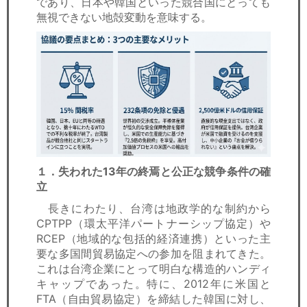
であり、日本や韓国といった競合国にとっても
無視できない地殻変動を意味する。
１．失われた13年の終焉と公正な競争条件の確
立
長きにわたり、台湾は地政学的な制約から
CPTPP（環太平洋パートナーシップ協定）や
RCEP（地域的な包括的経済連携）といった主
要な多国間貿易協定への参加を阻まれてきた。
これは台湾企業にとって明白な構造的ハンディ
キャップであった。特に、2012年に米国と
FTA（自由貿易協定）を締結した韓国に対し、