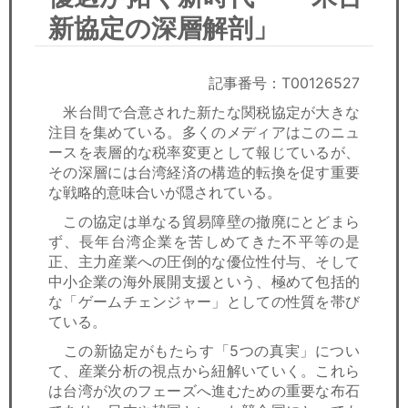
セミナー
新協定の深層解剖」
経済ニュース
記事番号：T00126527
労務顧問
米台間で合意された新たな関税協定が大きな
注目を集めている。多くのメディアはこのニュ
ＩＴ
ースを表層的な税率変更として報じているが、
その深層には台湾経済の構造的転換を促す重要
飲食店情報
な戦略的意味合いが隠されている。
この協定は単なる貿易障壁の撤廃にとどまら
ず、長年台湾企業を苦しめてきた不平等の是
正、主力産業への圧倒的な優位性付与、そして
中小企業の海外展開支援という、極めて包括的
な「ゲームチェンジャー」としての性質を帯び
ている。
この新協定がもたらす「5つの真実」につい
て、産業分析の視点から紐解いていく。これら
は台湾が次のフェーズへ進むための重要な布石