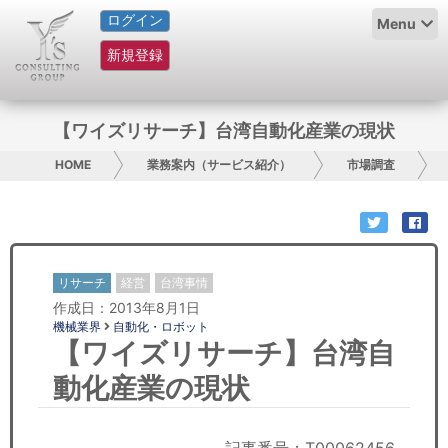
ログイン
HOME
Menu
新規登録
サービス紹介
コラム
【ワイズリサーチ】台湾自動化産業の現状
グループ概要
HOME
業務案内（サービス紹介）
市場調査
採用情報
お問い合わせ
リサーチ
経営
台湾事情
作成日：2013年8月1日
日本人にPR
機械業界
自動化・ロボット
【ワイズリサーチ】台湾自
コンサルティング
動化産業の現状
リサーチ