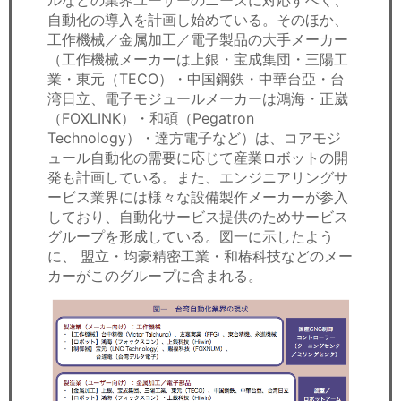
ルなどの業界ユーザーのニーズに対応すべく、
自動化の導入を計画し始めている。そのほか、
工作機械／金属加工／電子製品の大手メーカー
（工作機械メーカーは上銀・宝成集団・三陽工
業・東元（TECO）・中国鋼鉄・中華台亞・台
湾日立、電子モジュールメーカーは鴻海・正崴
（FOXLINK）・和碩（Pegatron
Technology）・達方電子など）は、コアモジ
ュール自動化の需要に応じて産業ロボットの開
発も計画している。また、エンジニアリングサ
ービス業界には様々な設備製作メーカーが参入
しており、自動化サービス提供のためサービス
グループを形成している。図一に示したよう
に、 盟立・均豪精密工業・和椿科技などのメー
カーがこのグループに含まれる。