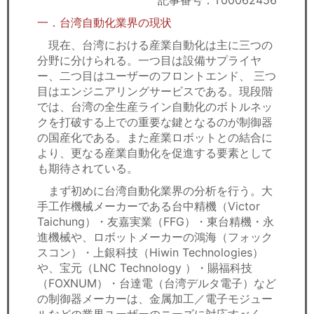
記事番号：T00062456
セミナー
一．台湾自動化業界の現状
経済ニュース
現在、台湾における産業自動化は主に三つの
分野に分けられる。一つ目は設備サプライヤ
労務顧問
ー、二つ目はユーザーのフロントエンド、 三つ
目はエンジニアリングサービスである。現段階
ＩＴ
では、台湾の全生産ライン自動化のボトルネッ
クを打破する上での重要な鍵となるのが制御器
の国産化である。また産業ロボットとの結合に
飲食店情報
より、更なる産業自動化を促進する要素として
も期待されている。
まず初めに台湾自動化業界の分析を行う。大
手工作機械メーカーである台中精機（Victor
Taichung）・友嘉実業（FFG）・東台精機・永
進機械や、ロボットメーカーの鴻海（フォック
スコン）・上銀科技（Hiwin Technologies）
や、宝元（LNC Technology ）・賜福科技
（FOXNUM）・台達電（台湾デルタ電子）など
の制御器メーカーは、金属加工／電子モジュー