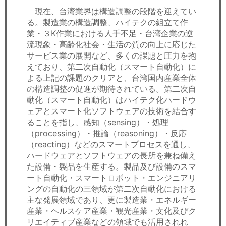
現在、台湾業界は構造調整の段階を迎えてい
る。製造業の構造調整、ハイテクの組立て作
業・３K作業における人手不足・台湾企業の逆
流現象・高齢化社会・生活の質の向上に応じた
サービス業の展開など、多くの課題と圧力を抱
えており、第二次自動化（スマート自動化）に
よる上記の課題のクリアと、台湾国内産業全体
の構造調整の促進が期待されている。第二次自
動化（スマート自動化）はハイテク化ハードウ
ェアとスマート化ソフトウェアの技術を結合す
ることを指し、感知（sensing）・処理
（processing）・推論（reasoning）・反応
（reacting）などのスマートプロセスを通し、
ハードウェアとソフトウェアの長所を兼ね備え
た設備・製品を生産する。製品及び設備のスマ
ート自動化・スマートロボット・エンジニアリ
ングの自動化の三領域が第二次自動化における
主な発展領域であり、更に製造業・エネルギー
産業・ヘルスケア産業・観光産業・文化及びク
リエイティブ産業などの領域でも活用されれ