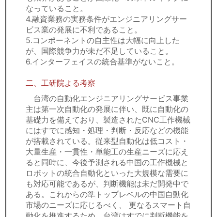
なっていること。
4.融資業務の実務条件がエンジニアリングサー
ビス業の発展に不利であること。
5.コンポーネントの自主性は大幅に向上した
が、国際競争力が未だ不足していること。
6.インターフェイスの統合基準がないこと。
二、工研院よる考察
台湾の自動化エンジニアリングサービス事業
主は第一次自動化の発展に伴い、既に自動化の
基礎力を備えており、製造されたCNC工作機械
にはすでに感知・処理・判断・反応などの機能
が搭載されている。従来型自動化は低コスト・
大量生産・一貫性・単能工の生産ニーズに応え
ると同時に、今後予測される中国の工作機械と
ロボットの統合自動化といった大規模な需要に
も対応可能であるが、判断機能は未だ開発中で
ある。これからの準トップレベルの中国自動化
市場のニーズに応じるべく、 更なるスマート自
動化を推進するため、台湾はすでに判断機能を