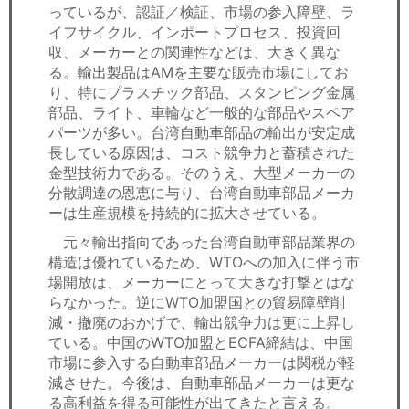
っているが、認証／検証、市場の参入障壁、ラ
イフサイクル、インポートプロセス、投資回
収、メーカーとの関連性などは、大きく異な
る。輸出製品はAMを主要な販売市場にしてお
り、特にプラスチック部品、スタンピング金属
部品、ライト、車輪など一般的な部品やスペア
パーツが多い。台湾自動車部品の輸出が安定成
長している原因は、コスト競争力と蓄積された
金型技術力である。そのうえ、大型メーカーの
分散調達の恩恵に与り、台湾自動車部品メーカ
ーは生産規模を持続的に拡大させている。
元々輸出指向であった台湾自動車部品業界の
構造は優れているため、WTOへの加入に伴う市
場開放は、メーカーにとって大きな打撃とはな
らなかった。逆にWTO加盟国との貿易障壁削
減・撤廃のおかげで、輸出競争力は更に上昇し
ている。中国のWTO加盟とECFA締結は、中国
市場に参入する自動車部品メーカーは関税が軽
減させた。今後は、自動車部品メーカーは更な
る高利益を得る可能性が出てきたと言える。