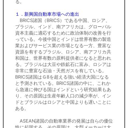
る。
１．新興国自動車市場への進出
BRICS諸国（BRICS）である中国、ロシア、
ブラジル、インド、南アフリカは、グローバル
資本主義に適応するために政治体制の改善を行
っている。今後中国とインドは世界有数の製造
業およびサービス業の市場となる一方、豊富な
資源を有するブラジル、ロシア、南アフリカ共
和国は、世界有数の原料提供者になると思われ
る。ブラジルは大豆や鉄鉱石に富み、ロシアは
非常に豊富な石油・天然ガスを有している。
BRICS諸国はＧ8を超える強い経済大国になる
と予測されている。BRICS諸国の中に、これか
ら急速に伸びる国はインドという研究結果もあ
り、その原因は生産年齢人口の減少率が、イン
ドとブラジルはロシアと中国よりも遅いことに
ある。
ASEAN諸国の自動車業界の発展は自らの優位
性に起因する。その原因は、大型メーカーは大