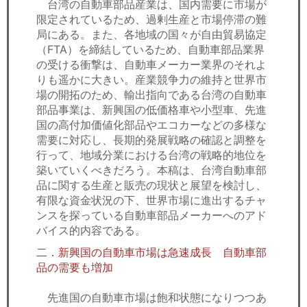
台湾の自動車部品産業は、国内需要に市場が
限定されているため、過剰生産と市場停滞の難
局にある。また、各地域の国々が自由貿易協定
（FTA）を締結しているため、自動車部品業界
の受ける衝撃は、自動車メーカー業界のそれよ
りも遥かに大きい。産業競争力の維持と世界市
場の開拓のため、輸出指向である台湾の自動車
部品事業は、新興国の低価格車や小型車、先進
国の高付加価値化部品やエコカーなどの多様な
需要に対応し、長期的発展戦略の確認と調整を
行って、地域分業における台湾の戦略的地位を
築いていくべきだろう。本稿は、台湾自動車部
品に関する生産と販売の現状と展望を検討し、
有限な資金状況の下、世界市場に進出するチャ
ンスを探っている自動車部品メーカーへのアド
バイス的内容である。
二．新興国の自動車市場は急速成長 自動車部
品の需要も増加
先進国の自動車市場は飽和状態になりつつあ