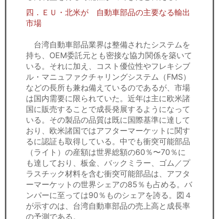
四．ＥＵ・北米が 自動車部品の主要なる輸出
市場
台湾自動車部品業界は整備されたシステムを
持ち、OEM委託元とも密接な協力関係を築いて
いる。それに加え、コスト優位性やフレキシブ
ル・マニュファクチャリングシステム（FMS）
などの長所も兼ね備えているのであるが、市場
は国内需要に限られていた。近年は主に欧米諸
国に販売することで成長発展するようになって
いる。その製品の品質は既に国際基準に達して
おり、欧米諸国ではアフターマーケットに関す
るに認証も取得している。中でも衝突可能部品
（ライト）の産額は世界総額の60％〜70％に
も達しており、板金、バックミラー、ゴム／プ
ラスチック材料を含む衝突可能部品は、アフタ
ーマーケットの世界シェアの85％も占める。バ
ンパーに至っては90％ものシェアを誇る。図４
が示すのは、台湾自動車部品の売上高と成長率
の予測である。