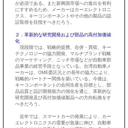
が必須である。また新興国市場への進出を有利
にすすめるため、メーカーはカーエレクトロニ
クス、キーコンポーネントやその他の製品の認
証取得を目指すべきだろう。
２．革新的な研究開発および部品の高付加価値
化
現段階では、戦略的提携、合併・買収、キー
テクノロジーの協力開発、マルチブランド戦略
のマーケティング、ニッチ市場などが自動車部
品事業の経営手段となっている。台湾自動車メ
ーカーは、OME委託元との長年の協力により、
戦略的パートナー関係を築いている。今後は、
キーコンポーネントの合同生産を目標とし、部
品品質と設計開発能力の強化を通じ、革新的な
研究開発及び高付加価値製品への方向転換をす
べきだろう。
近年では、スマートカーの発展により、カー
エレクトロニクスの需要が急速に伸び、自動車