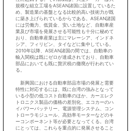
規模な組立工場をASEAN諸国に設置しているた
め、製造業の基盤となる比較的高い技術力が既
に築き上げられているからである。ASEAN諸国
には労働力、低賃金、安い土地など、自動車産
業及び市場を発展させる可能性も十分に秘めて
おり、自動車産業は主にマレーシア、インドネ
シア、フィリピン、タイなどに集中している。
2010年以降、ASEAN諸国の間では、自動車の
輸入関税は既にゼロが達成されており、自動車
部品においても既に贅沢税の撤廃が行われてい
る。
新興国における自動車部品市場の発展と需要
特性に対応するには、既に台湾の強みとなって
いる小型の低コスト自動車のほか、カーエレク
トロニクス製品の価格の差別化、エコカーのハ
イパワーバッテリー、電源管理システム、コン
トローラモジュール、高効率モーターなどのキ
ーコンポーネント等が必要となってくる。台湾
にとっては、これらを重点的に発展させること