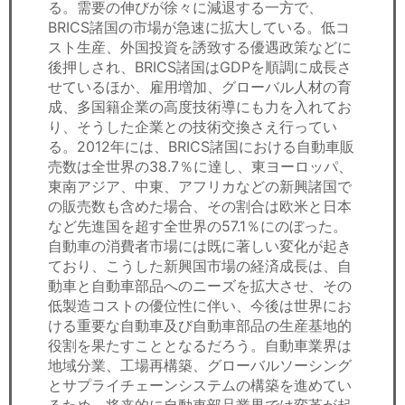
る。需要の伸びが徐々に減退する一方で、
BRICS諸国の市場が急速に拡大している。低コ
スト生産、外国投資を誘致する優遇政策などに
後押しされ、BRICS諸国はGDPを順調に成長さ
せているほか、雇用増加、グローバル人材の育
成、多国籍企業の高度技術導にも力を入れてお
り、そうした企業との技術交換さえ行ってい
る。2012年には、BRICS諸国における自動車販
売数は全世界の38.7％に達し、東ヨーロッパ、
東南アジア、中東、アフリカなどの新興諸国で
の販売数も含めた場合、その割合は欧米と日本
など先進国を超す全世界の57.1％にのぼった。
自動車の消費者市場には既に著しい変化が起き
ており、こうした新興国市場の経済成長は、自
動車と自動車部品へのニーズを拡大させ、その
低製造コストの優位性に伴い、今後は世界にお
ける重要な自動車及び自動車部品の生産基地的
役割を果たすこととなるだろう。自動車業界は
地域分業、工場再構築、グローバルソーシング
とサプライチェーンシステムの構築を進めてい