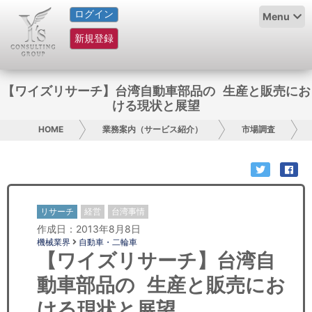
ログイン
HOME
Menu
新規登録
サービス紹介
コラム
【ワイズリサーチ】台湾自動車部品の 生産と販売にお
ける現状と展望
グループ概要
HOME
業務案内（サービス紹介）
市場調査
採用情報
お問い合わせ
リサーチ
経営
台湾事情
日本人にPR
作成日：2013年8月8日
機械業界
自動車・二輪車
コンサルティング
【ワイズリサーチ】台湾自
動車部品の 生産と販売にお
リサーチ
ける現状と展望