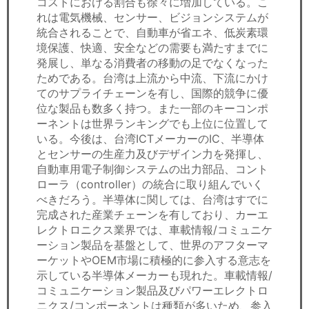
コストにおける割合も徐々に増加している。こ
れは電気機械、センサー、ビジョンシステムが
統合されることで、自動車が省エネ、低炭素環
境保護、快適、安全などの需要も満たすまでに
発展し、単なる消費者の移動の足でなくなった
ためである。台湾は上流から中流、下流にかけ
てのサプライチェーンを有し、国際的競争に優
位な製品も数多く持つ。また一部のキーコンポ
ーネントは世界ランキングでも上位に位置して
いる。今後は、台湾ICTメーカーのIC、半導体
とセンサーの生産力及びデザイン力を発揮し、
自動車用電子制御システムの出力部品、コント
ローラ（controller）の統合に取り組んでいく
べきだろう。半導体に関しては、台湾はすでに
完成された産業チェーンを有しており、カーエ
レクトロニクス業界では、車載情報/コミュニケ
ーション製品を基盤として、世界のアフターマ
ーケットやOEM市場に積極的に参入する意志を
示している半導体メーカーも現れた。車載情報/
コミュニケーション製品及びパワーエレクトロ
ニクス/コンポーネントは種類が多いため、参入