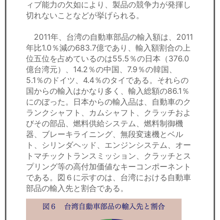
ィブ能力の欠如により、製品の競争力が発揮し
切れないことなどが挙げられる。
2011年、台湾の自動車部品の輸入額は、2011
年比1.0％減の683.7億であり、輸入額割合の上
位五位を占めているのは55.5％の日本（376.0
億台湾元）、14.2％の中国、7.9％の韓国、
5.1％のドイツ、4.4％のタイである。それらの
国からの輸入はかなり多く、輸入総額の86.1％
にのぼった。日本からの輸入品は、自動車のク
ランクシャフト、カムシャフト、クラッチおよ
びその部品、燃料供給システム、燃料制御機
器、ブレーキライニング、無段変速機とベル
ト、シリンダヘッド、エンジンシステム、オー
トマチックトランスミッション、クラッチとス
プリング等の高付加価値なキーコンポーネント
である。図６に示すのは、台湾における自動車
部品の輸入先と割合である。