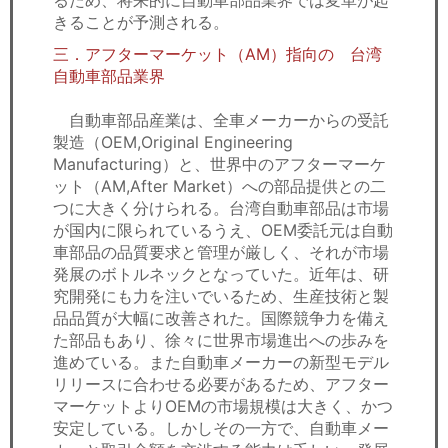
るため、将来的に自動車部品業界では変革が起
きることが予測される。
三．アフターマーケット（AM）指向の 台湾
自動車部品業界
自動車部品産業は、全車メーカーからの受託
製造（OEM,Original Engineering
Manufacturing）と、世界中のアフターマーケ
ット（AM,After Market）への部品提供との二
つに大きく分けられる。台湾自動車部品は市場
が国内に限られているうえ、OEM委託元は自動
車部品の品質要求と管理が厳しく、それが市場
発展のボトルネックとなっていた。近年は、研
究開発にも力を注いでいるため、生産技術と製
品品質が大幅に改善された。国際競争力を備え
た部品もあり、徐々に世界市場進出への歩みを
進めている。また自動車メーカーの新型モデル
リリースに合わせる必要があるため、アフター
マーケットよりOEMの市場規模は大きく、かつ
安定している。しかしその一方で、自動車メー