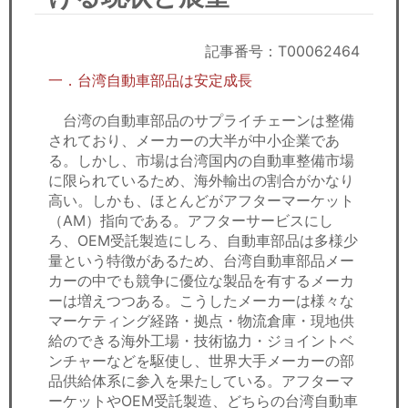
セミナー
経済ニュース
記事番号：T00062464
一．台湾自動車部品は安定成長
労務顧問
台湾の自動車部品のサプライチェーンは整備
ＩＴ
されており、メーカーの大半が中小企業であ
る。しかし、市場は台湾国内の自動車整備市場
に限られているため、海外輸出の割合がかなり
飲食店情報
高い。しかも、ほとんどがアフターマーケット
（AM）指向である。アフターサービスにし
ろ、OEM受託製造にしろ、自動車部品は多様少
量という特徴があるため、台湾自動車部品メー
カーの中でも競争に優位な製品を有するメーカ
ーは増えつつある。こうしたメーカーは様々な
マーケティング経路・拠点・物流倉庫・現地供
給のできる海外工場・技術協力・ジョイントベ
ンチャーなどを駆使し、世界大手メーカーの部
品供給体系に参入を果たしている。アフターマ
ーケットやOEM受託製造、どちらの台湾自動車