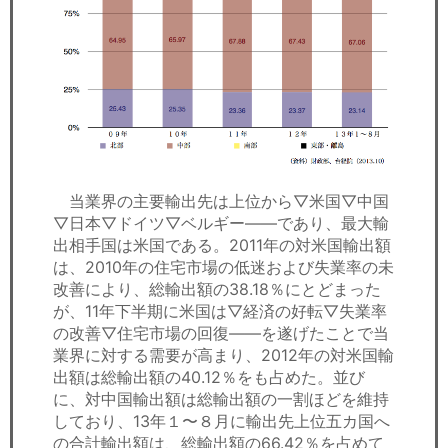
当業界の主要輸出先は上位から▽米国▽中国
▽日本▽ドイツ▽ベルギー——であり、最大輸
出相手国は米国である。2011年の対米国輸出額
は、2010年の住宅市場の低迷および失業率の未
改善により、総輸出額の38.18％にとどまった
が、11年下半期に米国は▽経済の好転▽失業率
の改善▽住宅市場の回復——を遂げたことで当
業界に対する需要が高まり、2012年の対米国輸
出額は総輸出額の40.12％をも占めた。並び
に、対中国輸出額は総輸出額の一割ほどを維持
しており、13年１〜８月に輸出先上位五カ国へ
の合計輸出額は、総輸出額の66.42％を占めて