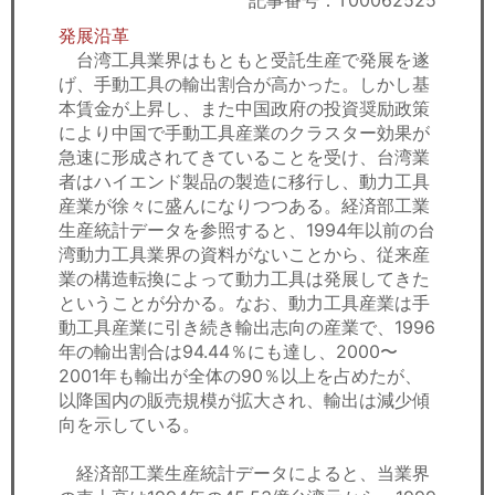
記事番号：T00062525
セミナー
発展沿革
台湾工具業界はもともと受託生産で発展を遂
経済ニュース
げ、手動工具の輸出割合が高かった。しかし基
本賃金が上昇し、また中国政府の投資奨励政策
労務顧問
により中国で手動工具産業のクラスター効果が
急速に形成されてきていることを受け、台湾業
ＩＴ
者はハイエンド製品の製造に移行し、動力工具
産業が徐々に盛んになりつつある。経済部工業
飲食店情報
生産統計データを参照すると、1994年以前の台
湾動力工具業界の資料がないことから、従来産
業の構造転換によって動力工具は発展してきた
ということが分かる。なお、動力工具産業は手
動工具産業に引き続き輸出志向の産業で、1996
年の輸出割合は94.44％にも達し、2000〜
2001年も輸出が全体の90％以上を占めたが、
以降国内の販売規模が拡大され、輸出は減少傾
向を示している。
経済部工業生産統計データによると、当業界