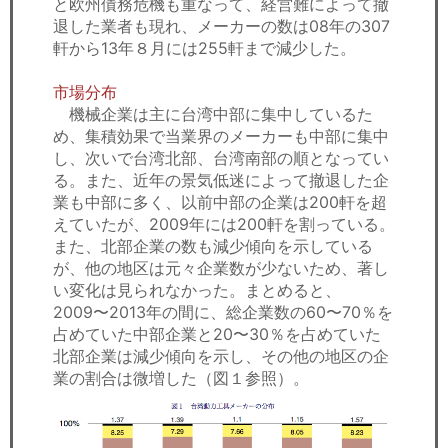
と欧州債務危機も重なって、経営難によって撤
退した業者も現れ、メーカーの数は08年の307
軒から13年８月には255軒まで減少した。
市場分布
機械企業は主に台湾中部に集中しているた
め、集積効果で当業界のメーカーも中部に集中
し、次いで台湾北部、台湾南部の順となってい
る。また、近年の景気低迷によって撤退した企
業も中部に多く、以前中部の企業は200軒を超
えていたが、2009年には200軒を割っている。
また、北部企業の数も減少傾向を示している
が、他の地区は元々企業数が少ないため、著し
い変化は見られなかった。まとめると、
2009〜2013年の間に、総企業数の60〜70％を
占めていた中部企業と20〜30％を占めていた
北部企業は減少傾向を示し、その他の地区の企
業の割合は微増した（図１参照）。