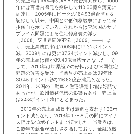
の売上高は1994年の45.53億台湾元から、1999
年には百億台湾元を突破して110.83億台湾元に
到達し、2005年にピークの184.93億台湾元を
記録して以来、中国との低価格競争によって減
少傾向を示している。それからは▽米国のサブ
プライム問題による住宅修繕費の減少
（2008）▽世界同時不況（2009）——によ
り、売上高成長率は2008年に19.32ポイント
減、2009年には更に37.34ポイント減少し、09
年の売上高は僅か89.40億台湾元となった。そ
して、2010年は世界経済の好転および米国住宅
問題の改善を受け、当業界の売上高は09年比
30.45ポイント増の116.63億台湾元となった。
2011年、米国の自動車／住宅販売市場は好調で
あったが、欧州債務危機の影響もあり、売上高
は3.53ポイント増にとどまった。
2012年の売上高成長率は衰退を表わす1.36ポ
イント減となり、2013年１〜８月の間にマイナ
ス幅は6.43ポイントまで拡大した。当業界はこ
こ数年で競合が激しさを増しており、金融危機