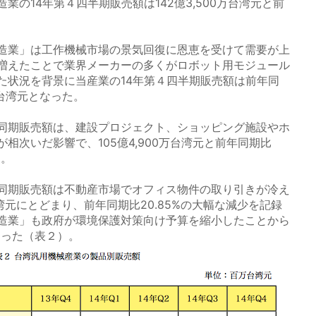
業の14年第４四半期販売額は142億3,500万台湾元と前
造業」は工作機械市場の景気回復に恩恵を受けて需要が上
増えたことで業界メーカーの多くがロボット用モジュール
た状況を背景に当産業の14年第４四半期販売額は前年同
0万台湾元となった。
同期販売額は、建設プロジェクト、ショッピング施設やホ
相次いだ影響で、105億4,900万台湾元と前年同期比
た。
同期販売額は不動産市場でオフィス物件の取り引きが冷え
台湾元にとどまり、前年同期比20.85%の大幅な減少を記録
造業」も政府が環境保護対策向け予算を縮小したことから
陥った（表２）。