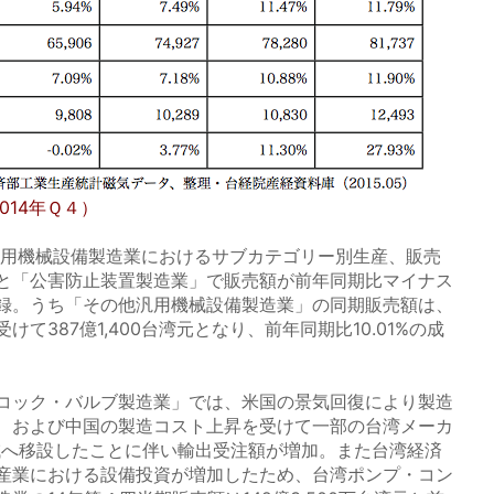
014年Ｑ４）
汎用機械設備製造業におけるサブカテゴリー別生産、販売
と「公害防止装置製造業」で販売額が前年同期比マイナス
録。うち「その他汎用機械設備製造業」の同期販売額は、
て387億1,400台湾元となり、前年同期比10.01%の成
コック・バルブ製造業」では、米国の景気回復により製造
、および中国の製造コスト上昇を受けて一部の台湾メーカ
地域へ移設したことに伴い輸出受注額が増加。また台湾経済
産業における設備投資が増加したため、台湾ポンプ・コン