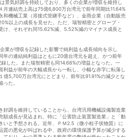
では景気好調を持続しており、多くの企業が増収を維持し
連結売上高は75億6,800万台湾元で前年同期比11.64%
永和機械工業（溶接式管継手など）、金雨企業（自動販売
20%以上の成長を見せた。ただ、瑞智精密とグローブ・
け、それぞれ同15.62%減、5.52%減のマイナス成長と
の企業が増収を記録した影響で純利益も成長傾向を示し
同年の連結純利益はともに20億台湾元を超え、かつ前年
長を記録した。また瑞智精密も同14.68%の増益となった。一
資利益が前年の大幅成長から一転し、小幅な赤字に転落し
億5,700万台湾元にとどまり、前年比91.91%の減少とな
陥った。
き好調を維持していることから、台湾汎用機械設備製造業
売額成長が見込まれ、特に「公害防止装置製造業」と「動
きいと予想される。近年、ＰＭ2.5（微小粒子状物質）に
品質の悪化が叫ばれる中、政府の環境保護予算が減少する
しており、かつ基準となる昨年度の数値が低かったことか