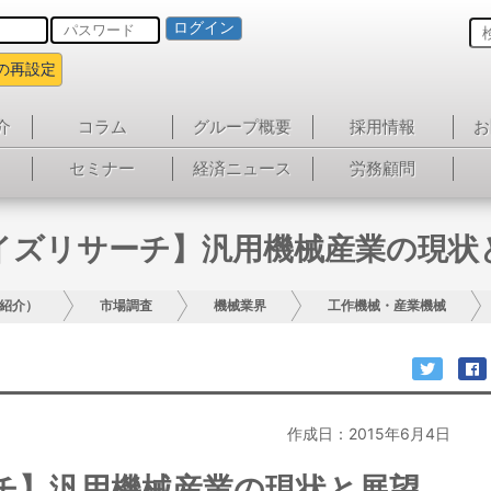
ログイン
の再設定
介
コラム
グループ概要
採用情報
お
セミナー
経済ニュース
労務顧問
イズリサーチ】汎用機械産業の現状
紹介）
市場調査
機械業界
工作機械・産業機械
作成日：2015年6月4日
チ】汎用機械産業の現状と展望