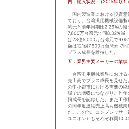
四．輸入状況 （2015年Ｑ１
国内製造業における投資意
ており、台湾汎用機械設備製造
湾元と前年同期比2.26%の
7,600万台湾元で同8.32%
は23億5,000万台湾元で6
額は121億7,600万台湾元で同
プラス成長を維持した。
五．業界主要メーカーの業績
台湾汎用機械業界における主
売上高でプラス成長を見せた
の中小都市における需要の継
場での増収につながり、昨年の連
幅成長を記録した。また工作
の同年度連結売上高も機械業界の
た。この他、コンプレッサー
ユニオン）もそれぞれ同10.0