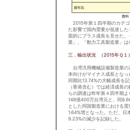
2015年第１四半期のカテ
た影響で国内需要が低迷した
面的にプラス成長を見せた。
業」、「動力工具製造業」は
三．輸出状況 （2015年Ｑ１
台湾汎用機械設備製造業の2
本向けがマイナス成長となっ
同期比13.74%の大幅成長
（香港含む）では経済成長の
らの調達は昨年第４四半期よ
148億400万台湾元と、同
とした同国製造業における需要
1.64%増となった。ただ、日
9.23%の減少を記録した。