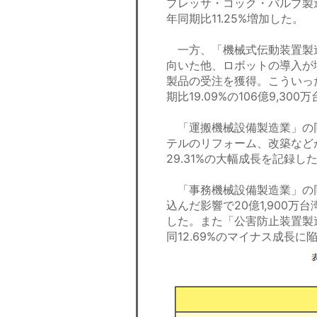
プレッサ・コック・バルブ製造
年同期比11.25%増加した。
一方、「機械式伝動装置製
向いた他、ロボットの導入が
製品の受注を獲得。こういっ
期比19.09%の106億9,30
「運搬機械設備製造業」の
テルのリフォーム、改築などが
29.31%の大幅成長を記録し
「事務機械設備製造業」の
込んだ影響で20億1,900万
した。また「公害防止装置製
同12.69%のマイナス成長に