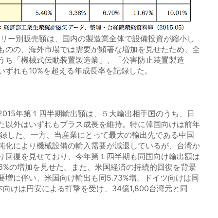
ゴリー別販売額は、国内の製造業全体で設備投資が縮小し
ものの、海外市場では需要が顕著な増加を見せたため、全
うち「機械式伝動装置製造業」、「公害防止装置製造
いずれも10%を超える年成長率を記録した。
）
015年第１四半期輸出額は、５大輸出相手国のうち、日
た以外はいずれもプラス成長を維持。特に韓国向けは前年
を記録した。一方、当産業にとって最大の輸出先である中国
鈍化により機械設備の輸入需要が減退しているが、台湾か
り回復を見せており、今年第１四半期も同国向け輸出額は
8.66%の増加を見せた。また、米国経済の持続的回復を背景
増に伴い、米国向け輸出も同5.73%増。ドイツ向けは同
本向けは円安による打撃を受け、34億1,800台湾元と同