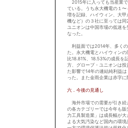
2015年に入っても当産業
ている。うち永大機電の１〜４月
増を記録、ハイウィン、大甲
機など）の３社に至っては同
ユニオンは中国市場の低迷を受
なった。
利益面では2014年、多く
た。永大機電とハイウィンの
比18.81%、18.53%の成
方、グローブ・ユニオンは投
た影響で14年の連結純利益は１
った。また金雨企業は赤字に
六．今後の見通し
海外市場での需要が引き続
の各カテゴリーでは今年も販
力工具製造業」は成長幅が大
よる大気汚染など国内の環境
一方で環境保護法規は厳格化