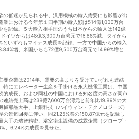
）
欲の低迷が見られる中、汎用機械の輸入需要にも影響が出
業における今年第１四半期の輸入額は514億1,000万台
減少を記録。５大輸入相手国のうち日本からの輸入は142億
減、ドイツからは48億3,300万台湾元で16.88%減、タイから
.05%といずれもマイナス成長を記録。一方で中国からの輸入
3.84%増、米国からも72億9,500万台湾元で14.99%増と
要企業は2014年、需要の高まりを受けていずれも連結
。特にエレベーター生産を手掛ける永大機電工業は、中国
続的成長、および同社の中国における知名度の高さが同市
結売上高は238億7,600万台湾元と前年比19.89%の大
機械部品大手、上銀科技（ハイウィン・テクノロジーズ）
景気回復に伴い、同21.25%増の150.87億元を記録し
最大手の瑞智精密、浴室衛生設備の成霖企業（グローブ・
4%、6.24%の成長を見せた。