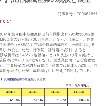
記事番号：T00062851
5年Ｑ１）
14年第４四半期生産額は前年同期比11.79%増の802億
1.90%増の817億3,700万台湾元となった（表１）。世界
諸国連合（ASEAN）市場の持続的成長や、米国における
押し上げた。ただ、行政院主計総処の統計によると、
経済成長率は3.46%（速報値）と３%以上の水準を維持し
長率はマイナス1.12%となり、製造業における投資意欲
め、世界経済の好調を背景に当産業では輸出が増加し、同
成長を維持したが、成長率は目に見えて縮小している。