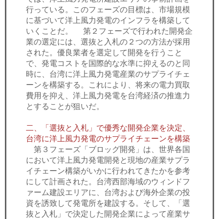
行っている。このフェーズの目標は、市場規模
に基づいて洋上風力発電のインフラを構築して
いくことだ。 第２フェーズで行われた開発企
業の選定には、選抜と入札の２つの方法が採用
された。優良業者を選定して開発を行うこと
で、発電コストを国際的な水準に抑えるのと同
時に、台湾に洋上風力発電産業のサプライチェ
ーンを構築する。これにより、将来の電力買取
費用を抑え、洋上風力発電を台湾経済の推進力
とすることが狙いだ。
二、「選抜と入札」で優秀な開発企業を決定、
台湾に洋上風力発電のサプライチェーンを構築
第３フェーズ「ブロッグ開発」は、世界各国
において洋上風力発電開発と現地の産業サプラ
イチェーン構築がいかに行われてきたかを参考
にして計画された。台湾西部海域のウィンドフ
ァーム建設エリアに、台湾および海外企業の投
資を誘致して発電所を建設する。そして、「選
抜と入札」で決定した開発企業によって産業サ