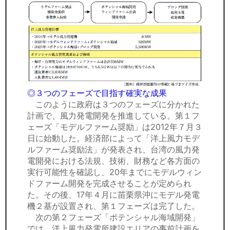
◎３つのフェーズで目指す確実な成果
このように政府は３つのフェーズに分かれた
計画で、風力発電開発を推進している。第１フ
ェーズ「モデルファーム奨励」は2012年７月３
日に始動した。経済部によって「洋上風力モデ
ルファーム奨励法」が発表され、台湾の風力発
電開発における法規、技術、財務など各方面の
実行可能性を確認し、20年までにモデルウィン
ドファーム開発を完成させることが定められ
た。その後、17年４月に苗栗県沖にモデル発電
機２基が設置され、第１フェーズは完了した。
次の第２フェーズ「ポテンシャル海域開発」
では、洋上風力発電所建設エリアの事前計画を