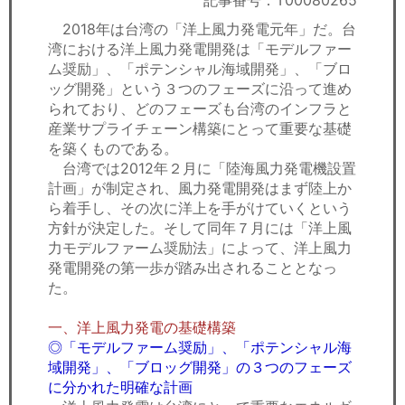
記事番号：T00080265
セミナー
2018年は台湾の「洋上風力発電元年」だ。台
湾における洋上風力発電開発は「モデルファー
経済ニュース
ム奨励」、「ポテンシャル海域開発」、「ブロ
ッグ開発」という３つのフェーズに沿って進め
労務顧問
られており、どのフェーズも台湾のインフラと
産業サプライチェーン構築にとって重要な基礎
ＩＴ
を築くものである。
台湾では2012年２月に「陸海風力発電機設置
飲食店情報
計画」が制定され、風力発電開発はまず陸上か
ら着手し、その次に洋上を手がけていくという
方針が決定した。そして同年７月には「洋上風
力モデルファーム奨励法」によって、洋上風力
発電開発の第一歩が踏み出されることとなっ
た。
一、洋上風力発電の基礎構築
◎「モデルファーム奨励」、「ポテンシャル海
域開発」、「ブロッグ開発」の３つのフェーズ
に分かれた明確な計画