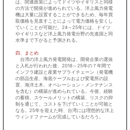
は、関連政策によってドイツやイギリスと同様
の方法で開発が進められている。洋上風力発電
機は大量に設置することができるため、毎年買
取価格を見直すことによって電力価格を安くし
ていくことが可能だ。24～25年には、ドイツ
やイギリスなど洋上風力発電分野の先進国と同
水準まで下がると予測される。
四、まとめ
台湾の洋上風力発電開発は、開発企業の選抜
と入札が行われた後、2018～25年の７年間で
インフラ建設と産業サプライチェーン（発電機
の部品生産、海底ケーブルおよび変電所の設
置、海洋土木、オペレーション・メンテナンス
を含む）の構築が進められている。今後、経験
の蓄積、スケールメリットの構築、リスクの抑
制を通じて、コストを下げていくことが可能と
なる。25年を迎えた時、台湾には理想的な洋上
ウィンドファームが完成しているだろう。