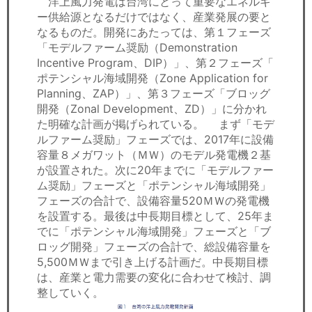
洋上風力発電は台湾にとって重要なエネルギ
ー供給源となるだけではなく、産業発展の要と
なるものだ。開発にあたっては、第１フェーズ
「モデルファーム奨励（Demonstration
Incentive Program、DIP）」、第２フェーズ「
ポテンシャル海域開発（Zone Application for
Planning、ZAP）」、第３フェーズ「ブロッグ
開発（Zonal Development、ZD）」に分かれ
た明確な計画が掲げられている。 まず「モデ
ルファーム奨励」フェーズでは、2017年に設備
容量８メガワット（ＭＷ）のモデル発電機２基
が設置された。次に20年までに「モデルファー
ム奨励」フェーズと「ポテンシャル海域開発」
フェーズの合計で、設備容量520ＭＷの発電機
を設置する。最後は中長期目標として、25年ま
でに「ポテンシャル海域開発」フェーズと「ブ
ロッグ開発」フェーズの合計で、総設備容量を
5,500ＭＷまで引き上げる計画だ。中長期目標
は、産業と電力需要の変化に合わせて検討、調
整していく。