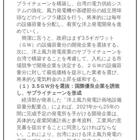
プライチェーンを構築し、台湾の電力供給シス
テムの強化、風力発電機や基礎部分の組立用埠
頭などのインフラ建設を行う。将来的には毎年
の設備容量を分配し、着実な洋上発電開発を進
めていく。
簡潔に言うと、政府はまず3.5ギガワット
（ＧＷ）の設備容量分の開発企業を選抜する。
次に、洋上風力発電産業のサプライチェーンを
台湾で構築することを考慮して、入札による市
場競争で開発企業を決定する。２ＧＷの設備容
量分に対して最低価格を提示した業者を選び、
将来的な電気料金の上昇を緩和する。
（１）3.5ＧＷ分を選抜：国際優良企業を誘致
し、サプライチェーンを形成
経済部が発表した「洋上風力発電計画地設備
容量分配要点」によれば、2021年から25年の
間に完成予定の発電所を手がける開発企業は、
具体的な産業関連計画と参考資料、工業局の意
見書を提出することに同意しなければならな
い。これにより、台湾における洋上風力発電の