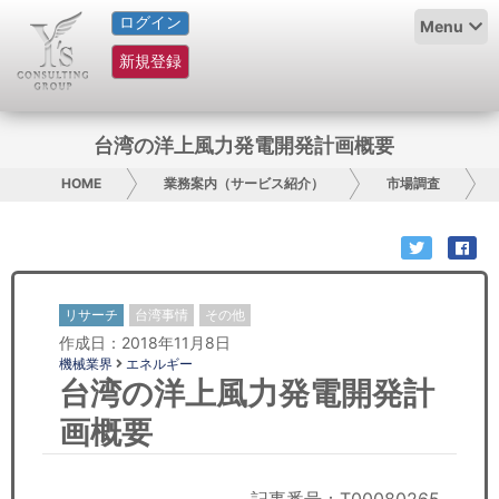
ログイン
HOME
Menu
新規登録
サービス紹介
コラム
台湾の洋上風力発電開発計画概要
グループ概要
HOME
業務案内（サービス紹介）
市場調査
採用情報
お問い合わせ
リサーチ
台湾事情
その他
作成日：2018年11月8日
日本人にPR
機械業界
エネルギー
台湾の洋上風力発電開発計
コンサルティング
画概要
リサーチ