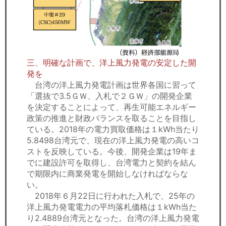
三、明確な計画で、洋上風力発電の安定した開
発を
台湾の洋上風力発電計画は世界各国に習って
「選抜で3.5ＧＷ、入札で２ＧＷ」の開発企業
を決定することによって、再生可能エネルギー
政策の推進と財政バランスを取ることを目指し
ている。2018年の電力買取価格は１kWh当たり
5.8498台湾元で、現在の洋上風力発電の高いコ
ストを反映している。今後、開発企業は19年ま
でに建設許可を取得し、台湾電力と契約を結ん
で期限内に商業発電を開始しなければならな
い。
2018年６月22日に行われた入札で、25年の
洋上風力発電電力の平均落札価格は１kWh当た
り2.4889台湾元となった。台湾の洋上風力発電