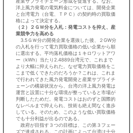
産業サプライチェーン形成を促進する。なお、
洋上風力発電の電気料金については、開発企業
と台湾電力（台電、ＴＰＣ）の契約時の買取価
格によって決定する。
（２）２ＧＷ分を入札：発電コストを抑え、産
業競争力を高める
3.5ＧＷ分の開発企業を選抜した後、２GW分
の入札を行って電力買取価格の低い企業から順
に選出する。平均落札価格は１キロワットアワ
ー（kWh）当たり2.4889台湾元で、これまで
より大幅に抑えられた。なぜ電力買取価格をこ
こまで低くできたのだろうか？これは、これま
で行われてきた風力発電開発と産業サプライチ
ェーンの構築状況から、台湾の洋上風力発電は
運営と設置に十分な環境が整っていると市場が
判断したためだ。発電コストはおのずと国際的
なレベルまで抑えられ、技術も絶え間なく進歩
している。そのため、このような低い買取価格
でも十分利益が出るのである。
政府が目指す３つの目標は、この第３フェー
ズで達成される。この計画によって台湾は十分