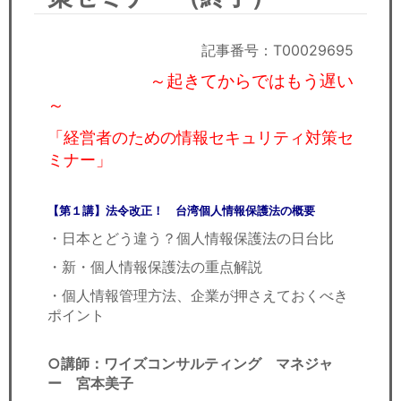
セミナー
経済ニュース
記事番号：T00029695
～起きてからではもう遅い
労務顧問
～
ＩＴ
「経営者のための情報セキュリティ対策セ
ミナー」
飲食店情報
【第１講】法令改正！ 台湾個人情報保護法の概要
・日本とどう違う？個人情報保護法の日台比
・新・個人情報保護法の重点解説
・個人情報管理方法、企業が押さえておくべき
ポイント
○講師：ワイズコンサルティング マネジャ
ー 宮本美子