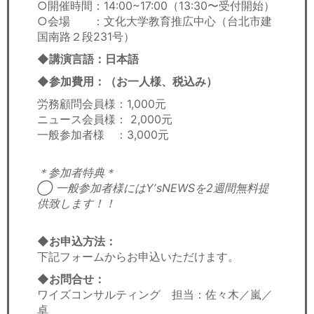
○開催時間：14:00~17:00（13:30〜受付開始）
○会場 ：文化大学教育推広中心（台北市建
国南路２段231号）
◆講演言語：日本語
◆参加費用：（お一人様、税込み）
労務顧問会員様：1,000元
ニュース会員様： 2,000元
一般参加者様 ：3,000元
＊参加者特典＊
◯ 一般参加者様にはYʼsNEWSを2週間無料提
供致します！！
◆お申込方法：
下記フォームからお申込いただけます。
◆お問合せ：
ワイズコンサルティング 担当：佐々木／嵐／
卓