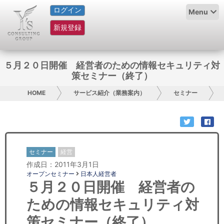
ログイン
HOME
Menu
新規登録
サービス紹介
コラム
５月２０日開催 経営者のための情報セキュリティ対
策セミナー（終了）
グループ概要
HOME
サービス紹介（業務案内）
セミナー
採用情報
お問い合わせ
セミナー
経営
日本人にPR
作成日：2011年3月1日
オープンセミナー
日本人経営者
コンサルティング
５月２０日開催 経営者の
ための情報セキュリティ対
リサーチ
策セミナー（終了）