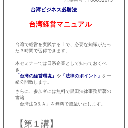
記事番号：T00032675
セミナー
台湾ビジネス必勝法
経済ニュース
台湾経営マニュアル
労務顧問
ＩＴ
台湾で経営を実践する上で、必要な知識がたっ
た３時間で習得できます。
飲食店情報
本セミナーでは日系企業として知っておくべ
き、
「台湾の経営環境」
や
「法律の
ポイント」
を一
挙公開致します。
さらに、参加者には無料で黒田法律事務所著の
書籍
「台湾法Q＆Ａ」を無料で贈呈いたします。
【第１講】