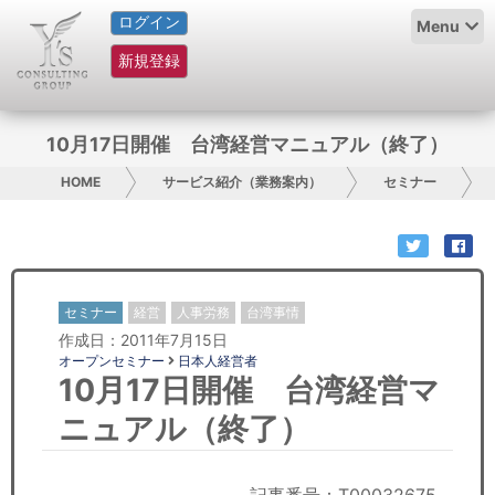
ログイン
HOME
Menu
新規登録
サービス紹介
コラム
10月17日開催 台湾経営マニュアル（終了）
グループ概要
HOME
サービス紹介（業務案内）
セミナー
採用情報
お問い合わせ
セミナー
経営
人事労務
台湾事情
作成日：2011年7月15日
日本人にPR
オープンセミナー
日本人経営者
10月17日開催 台湾経営マ
コンサルティング
ニュアル（終了）
リサーチ