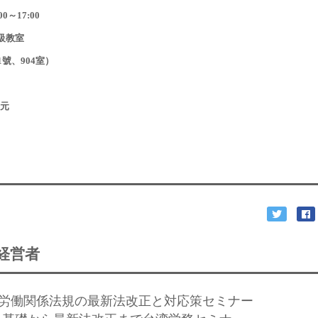
0～17:00
級教室
、904室）
00元
経営者
開催】労働関係法規の最新法改正と対応策セミナー