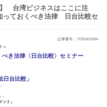
催】 台湾ビジネスはここに注
知っておくべき法律 日台比較セ
記事番号：T00045994
！～
くべき法律〈日台比較〉セミナー
～
法日台比較」
～
」
！～
イント」