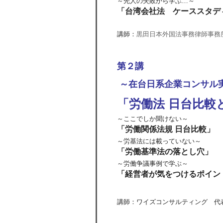
～先人の失敗から学ぶ…～
「台湾会社法 ケーススタデ
黒田日本外国法事務律師事務
講師：
第２講
～在台日系企業コンサル実
「労働法 日台比較
～ここでしか聞けない～
「労働関係法規 日台比較」
～労基法には載っていない～
「労働基準法の落とし穴」
～労働争議事例で学ぶ～
「経営者が気をつけるポイン
講師：ワイズコンサルティング 代