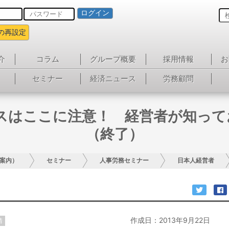
ログイン
の再設定
介
コラム
グループ概要
採用情報
お
セミナー
経済ニュース
労務顧問
ネスはここに注意！ 経営者が知っ
（終了）
案内）
セミナー
人事労務セミナー
日本人経営者
作成日：2013年9月22日
情