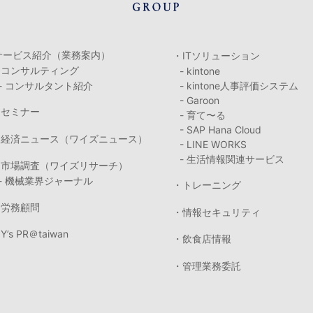
サービス紹介（業務案内）
・ITソリューション
・コンサルティング
- kintone
- コンサルタント紹介
- kintone人事評価システム
- Garoon
・セミナー
- 育て〜る
- SAP Hana Cloud
・経済ニュース（ワイズニュース）
- LINE WORKS
- 生活情報関連サービス
・市場調査（ワイズリサーチ）
- 機械業界ジャーナル
・トレーニング
・労務顧問
・情報セキュリティ
Y’s PR＠taiwan
・飲食店情報
・管理業務委託