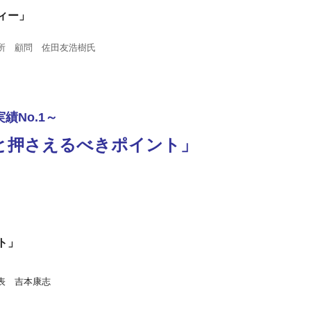
ィー」
所 顧問 佐田友浩樹氏
績No.1～
と押さえるべきポイント」
ト」
表 吉本康志