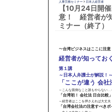
人事労務セミナー
日本人経営者
【10月24日開
意！ 経営者が
ミナー（終了）
〜
台湾ビジネスはここに注意
経営者が知ってお
第１講
～日本人弁護士が解説！
「ここが違う 会社
～こんな面倒なこと誰もやらない…
「台湾初！ 会社法 日台比較
～経営者はここを押さえれば大丈夫
「台湾会社法の注意すべきポ