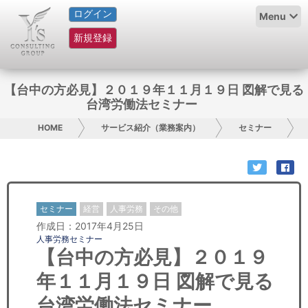
ログイン
HOME
Menu
新規登録
サービス紹介
コラム
【台中の方必見】２０１９年１１月１９日 図解で見る
台湾労働法セミナー
グループ概要
HOME
サービス紹介（業務案内）
セミナー
採用情報
お問い合わせ
セミナー
経営
人事労務
その他
日本人にPR
作成日：2017年4月25日
人事労務セミナー
コンサルティング
【台中の方必見】２０１９
年１１月１９日 図解で見る
リサーチ
台湾労働法セミナー