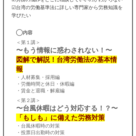
☑︎台湾の労働基準法に詳しい専門家から労務知識を
学びたい
◯内容
＜第１講＞
〜もう情報に惑わされない！〜
図解で解説！台湾労働法の基本情
報
・人材募集・採用編
・労働時間と休日・休暇編
・賃金と退職・解雇編
＜第２講＞
〜台風休暇はどう対応する！？〜
「もしも」に備えた労務対策
・台風休暇時の対策
・投票日出勤時の対策