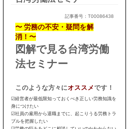
セミナー
経済ニュース
記事番号：T00086438
〜 労務の不安・疑問を解
労務顧問
消！〜
ＩＴ
図解で見る台湾労働
飲食店情報
法セミナー
このような方々に
オススメ
です！
☑︎経営者が最低限知っておくべき正しい労務知識を
身につけたい
☑︎社員の雇用から退職までに、起こりうる労務トラ
ブルを把握したい
☑︎労務の悩みをどこに相談していいのかわからない