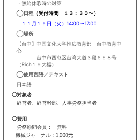
・無給休暇時の対策
◯日程
（受付時間 １３：３０〜）
月１９日（火）14:00〜17:00
１１
◯
場所
【台中】
中国文化大学推広教育部 台中教育中
心
台中市西屯区台湾大道３段６５８号
（Rich１９大樓）
◯使用言語／テキスト
日本語
◯対象者
経営者、経営幹部、人事労務担当者
◯費用
労務顧問会員： 無料
機械ジャーナル：
1,000元