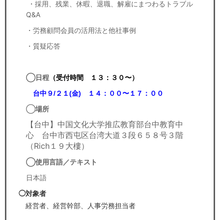
・採用、残業、休暇、退職、解雇にまつわるトラブル
Q&A
・労務顧問会員の活用法と他社事例
・質疑応答
◯日程
（受付時間 １３：３０〜）
台中９/２１(金) １４：００〜１７：００
◯
場所
【台中】中国文化大学推広教育部台中教育中
心 台中市西屯区台湾大道３段６５８号３階
（Rich１９大樓）
◯使用言語／テキスト
日本語
◯対象者
経営者、経営幹部、人事労務担当者