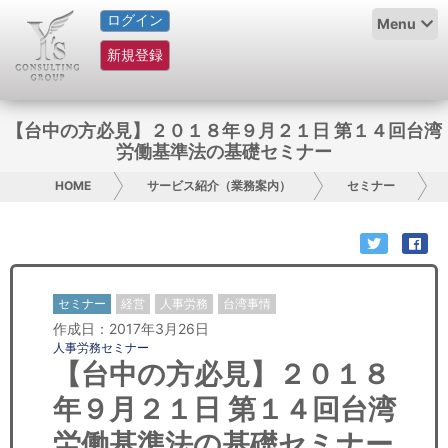
ログイン
HOME
Menu
新規登録
サービス紹介
コラム
【台中の方必見】２０１８年９月２１日 第１４回台湾
労働基準法の基礎セミナー
グループ概要
HOME
サービス紹介（業務案内）
セミナー
採用情報
お問い合わせ
セミナー
経営
人事労務
台湾事情
日本人にPR
作成日：2017年3月26日
人事労務セミナー
コンサルティング
【台中の方必見】２０１８
年９月２１日 第１４回台湾
リサーチ
労働基準法の基礎セミナー