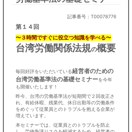
セミナー
経済ニュース
記事番号：T00078776
第１４回
労務顧問
〜３時間ですぐに役立つ知識を学べる〜
ＩＴ
台湾労働関係法規
概要
の
飲食店情報
経営者のための
毎回好評をいただいている
台湾労働基準法の基礎セミナー
を今年
も開催いたします！
昨今、台湾の労働基準法が短期間で２回改正さ
れ、有給休暇、残業代、休日出勤等の労働条件
をめぐって従業員とのトラブルを抱える企業が
増えています。
本セミナーでは、従業員とのトラブルを防止
し、労使争議リスクを軽減するため、経営者の