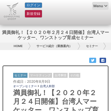
ログイン
HOME
Menu
新規登録
サービス紹介
コラム
満員御礼！【２０２０年２月２４日開催】台湾人マー
ケッター、ワンストップ育成セミナー
グループ概要
HOME
サービス紹介（業務案内）
セミナー
採用情報
お問い合わせ
セミナー
マーケティング
台湾事情
その他
日本人にPR
作成日：2020年8月9日
オープンセミナー
台湾人幹部
コンサルティング
満員御礼！【２０２０年２
月２４日開催】台湾人マー
リサーチ
ケッター、ワンストップ育