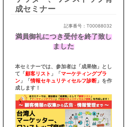
セミナー
成セミナー
経済ニュース
記事番号：T00088032
労務顧問
満員御礼につき受付を終了致し
ＩＴ
ました
飲食店情報
本セミナーでは、参加者は「成果物」とし
て「
顧客リスト
」「
マーケティングプラ
ン
」「
情報セキュリティセルフ診断
」を作
成します！