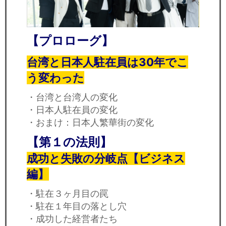
【プロローグ】
台湾と日本人駐在員は30年でこ
う変わった
・台湾と台湾人の変化
・日本人駐在員の変化
・おまけ：日本人繁華街の変化
【第１の法則】
成功と失敗の分岐点【ビジネス
編】
・駐在３ヶ月目の罠
・駐在１年目の落とし穴
・成功した経営者たち