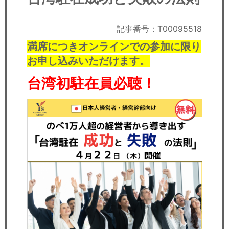
セミナー
経済ニュース
記事番号：T00095518
満席につきオンラインでの参加に限り
労務顧問
お申し込みいただけます。
ＩＴ
台湾初駐在員必聴！
飲食店情報