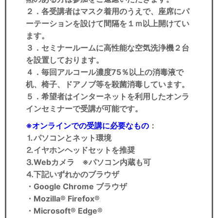
２．各受講者はマスク着用のうえで、座席にパ
ーテーションを設けて間隔を１ｍ以上開けてい
ます。
３．セミナールームに高性能な空気洗浄機２台
を設置しております。
４．毎回アルコール濃度75％以上の消毒液で
机、椅子、ドアノブ等を殺菌消毒しています。
５．希望者はインターネットを利用したオンラ
インセミナーで受講が可能です。
※オンラインでの受講に必要なもの
：
⒈パソコンとネット環境
⒉イヤホンヘッドセットを推奨
⒊Webカメラ ※パソコン内蔵も可
⒋下記いずれかのブラウザ
・Google Chrome ブラウザ
・Mozilla® Firefox®
・Microsoft® Edge®