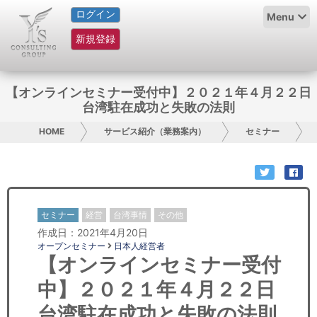
ログイン
HOME
Menu
新規登録
サービス紹介
コラム
【オンラインセミナー受付中】２０２１年４月２２日
台湾駐在成功と失敗の法則
グループ概要
HOME
サービス紹介（業務案内）
セミナー
採用情報
お問い合わせ
セミナー
経営
台湾事情
その他
日本人にPR
作成日：2021年4月20日
オープンセミナー
日本人経営者
コンサルティング
【オンラインセミナー受付
中】２０２１年４月２２日
リサーチ
台湾駐在成功と失敗の法則