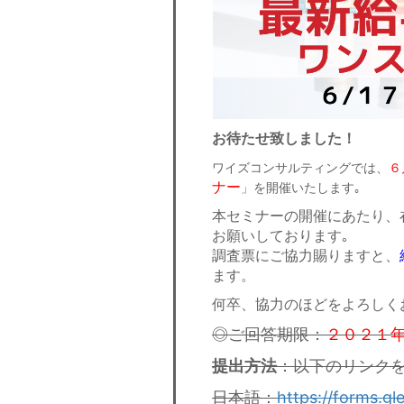
お待たせ致しました！
ワイズコンサルティングでは、
６
ナ
ー
」を開催いたします｡
本セミナーの開催にあたり、
お願いしております｡
調査票にご協力賜りますと、
ます。
何卒、協力のほどをよろしく
◎ご回答期限：
２０２１年
提出方法
：以下のリンク
日本語：
https://forms.