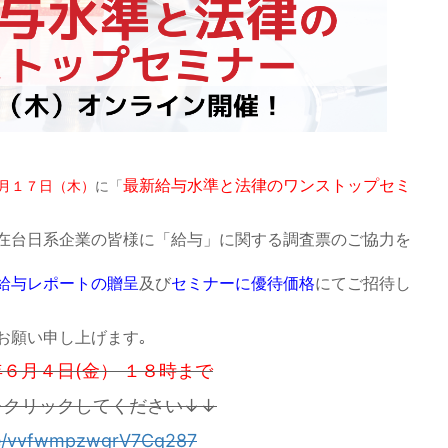
最新給与水準と法律のワンストップセミ
月１７日（木）
に「
在台日系企業の皆様に「給与」に関する調査票のご協力を
給与レポートの贈呈
及び
セミナーに優待価格
にてご招待し
お願い申し上げます｡
６月４日(金） １８時まで
をクリックしてください↓↓
gle/vvfwmpzwgrV7Cq287