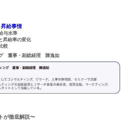
・昇給事情
給与水準
準と昇給率の変化
比較
グ 董事・副総経理 陳逸如
トが徹底解説〜