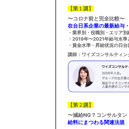
【
第１講】
〜コロナ前と完全比較〜
在台日系企業の最新給与
・業界別・役職別・エリア別
・2019年〜2021年給与水
・賃金水準・昇給状況の日台
講師：ワイズコンサルティン
【
第２講】
〜減給NG？コンサルタン
給料にまつわる関連法規