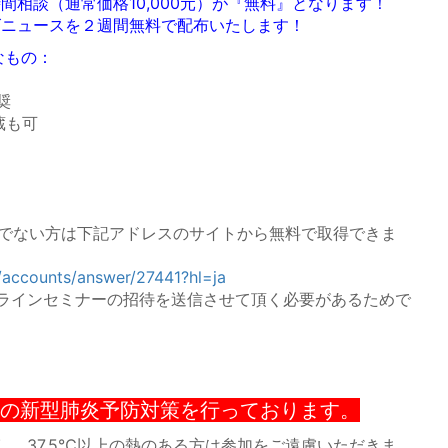
相談（通常価格10,000元）が『無料』となります！
ニュースを２週間無料で配布いたします！
なもの：
奨
蔵も可
お持ちでない方は下記アドレスのサイトから無料で取得できま
/accounts/answer/27441?hl=ja
オンラインセミナーの招待を送信させて頂く必要があるためで
次の新型肺炎予防対策を行っております。
し、37.5℃以上の熱のある方は参加をご遠慮いただきま