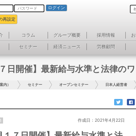
ログイン
の再設定
介
コラム
グループ概要
採用情報
お
セミナー
経済ニュース
労務顧問
７日開催】最新給与水準と法律の
案内）
セミナー
オープンセミナー
日本人経営者
作成日：2021年4月22日
情
月１７日開催】最新給与水準と法