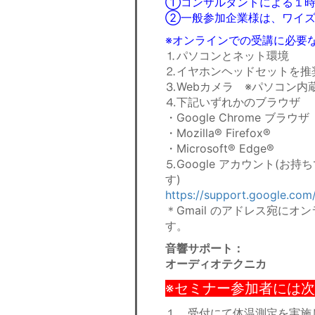
①コンサルタントによる１時間
②一般参加企業様は、ワイズ
※オンラインでの受講に必要
⒈パソコンとネット環境
⒉イヤホンヘッドセットを推
⒊Webカメラ ※パソコン内
⒋下記いずれかのブラウザ
・Google Chrome ブラウザ
・Mozilla® Firefox®
・Microsoft® Edge®
⒌Google アカウント(
す)
https://support.google.com
＊Gmail のアドレス宛に
す。
音響サポート
：
オーディオテクニカ
※セミナー参加者には
１．受付にて体温測定を実施