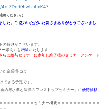
gle/4bfZDqd9hwUbhxK47
連絡ください｡）
ました。ご協力いただいた皆さまありがとうございまし
下の特典がございます。
ラー印刷）を
贈呈
いたします。
さらに給与セミナーに参加し終了後のセミナーアンケート
いた企業様には：
届けできる予定です。
新給与水準と法律のワンストップセミナー」に
優待価格
＝＝＝＝＝＝＝＝＝セミナー概要＝＝＝＝＝＝＝＝＝＝＝
＝＝