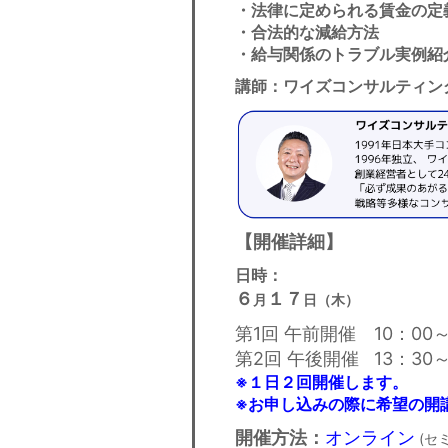
・法律に定められる賃金の
・合法的な減給方法
・給与関係のトラブル実例
講師：ワイズコンサルティン
【開催詳細】
日時：
６
１７
月
日（木）
第1回 午前開催 10：00～
第2回 午後開催 13：30～
※１日２回開催します。
※お申し込みの際に希望の開
開催方法：
オンライン
(セ