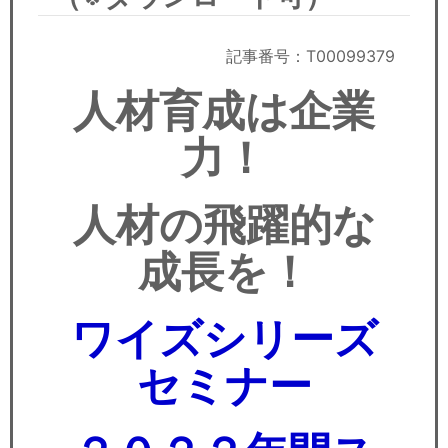
セミナー
経済ニュース
記事番号：T00099379
人材育成は企業
労務顧問
力！
ＩＴ
飲食店情報
人材の飛躍的な
成長を！
ワイズシリーズ
セミナー