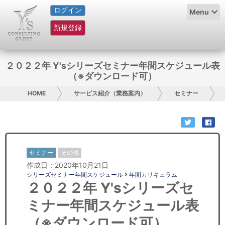
ログイン
HOME
Menu
新規登録
サービス紹介
コラム
２０２２年 Y'sシリーズセミナー年間スケジュール表
（※ダウンロード可）
グループ概要
HOME
サービス紹介（業務案内）
セミナー
採用情報
お問い合わせ
セミナー
その他
日本人にPR
作成日：2020年10月21日
シリーズセミナー年間スケジュール
年間カリキュラム
コンサルティング
２０２２年 Y'sシリーズセ
ミナー年間スケジュール表
リサーチ
（※ダウンロード可）