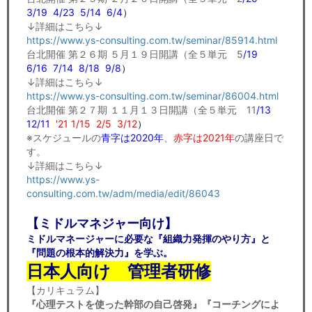
3/19 4/23 5/14 6/4
）
↓詳細はこちら↓
https://www.ys-consulting.com.tw/seminar/85914.html
台北開催 第２６期 ５月１９日開講（全５単元 5
/19
6/16 7/14 8/18 9/8
）
↓詳細はこちら↓
https://www.ys-consulting.com.tw/seminar/86004.html
台北開催 第２７期 １１月１３日開講（全５単元 11
/13
12/11
'21 1/15
2/5 3/12
）
※スケジュールの
青字は2020年
、
赤字は2021年
の講座日で
す。
↓詳細はこちら↓
https://www.ys-
consulting.com.tw/adm/media/edit/86043
【ミドルマネジャー向け】
ミドルマネージャーに必要な『組織力発揮のやり方』と
『
問題の根本的解決力』を学ぶ。
日本人向け 管理者研修
【カリキュラム】
『心理テストを使った幹部の自己啓発』『コーチングによ