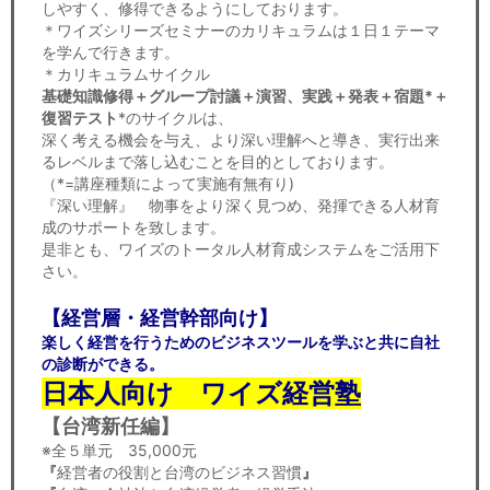
しやすく、修得できるようにしております。
＊ワイズシリーズセミナーのカリキュラムは１日１テーマ
を学んで行きます。
＊カリキュラムサイクル
基礎知識修得＋グループ討議＋演習、実践＋発表＋宿題*＋
復習テスト
*のサイクルは、
深く考える機会を与え、より深い理解へと導き、実行出来
るレベルまで落し込むことを目的としております。
（*=講座種類によって実施有無有り)
『深い理解』 物事をより深く見つめ、発揮できる人材育
成のサポートを致します。
是非とも、ワイズのトータル人材育成システムをご活用下
さい。
【経営層・経営幹部向け】
楽しく経営を行うためのビジネスツールを学ぶと共に自社
の診断が
できる。
日本人向け ワイズ経営塾
【台湾新任編】
※全５単元 35,000元
『
経営者の役割と台湾のビジネス習慣
』