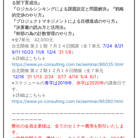
る部下育成法』
『ロジカルシンキングによる課題設定と問題解決』『戦略
的交渉のやり方』
『プロジェクトマネジメントによる目標達成のやり方』
『決算書の読み方と活用法』
『幹部の為の計数管理のやり方』
※全7単元 42,000元
台北開催 第２１期 ７月２４日開講（全７単元
7/24 8/21
9/11 10/23 11/6 12/4
'21 1/8
）
↓詳細はこちら↓
https://www.ys-consulting.com.tw/seminar/86035.html
台北開催 第２２期１２月１６日開催（全７単元
12/16
'21 1/13
2/24 3/17 4/14 5/4 6/1
）
※スケジュールの
青字は2019年
、
赤字は2020年
の講座日で
す。
↓詳細はこちら↓
https://www.ys-consulting.com.tw/seminar/86280.html
ーーーーーーーーーーーーーーーーーーーーーーーーーー
ーーーーーーー
弊社の会員企業様は、全てのセミナー費用を割引いたしま
す。