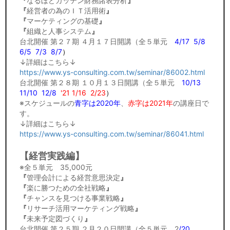
『
なるほどガッテン財務諸表分析
』
『
経営者の為のＩＴ活用術
』
『
マーケティングの基礎
』
『
組織と人事システム
』
台北開催 第２７期 ４月１７日開講（全５単元
4
/17 5/8
6/5 7/3 8/7
）
↓詳細はこちら↓
https://www.ys-consulting.com.tw/seminar/86002.html
台北開催 第２８期 １０月１３日開講（全５単元
10/13
11/10 12/8
'21 1/16
2/23
）
※スケジュールの
青字は2020年
、
赤字は2021年
の講座日で
す。
↓詳細はこちら↓
https://www.ys-consulting.com.tw/seminar/86041.html
【経営実践編】
※全５単元 35,000元
『
管理会計による経営意思決定
』
『
楽に勝つための全社戦略
』
『
チャンスを見つける事業戦略
』
『
リサーチ活用マーケティング戦略
』
『
未来予定図づくり
』
台北開催 第２５期 ２月２０日開講（全５単元 2
/20