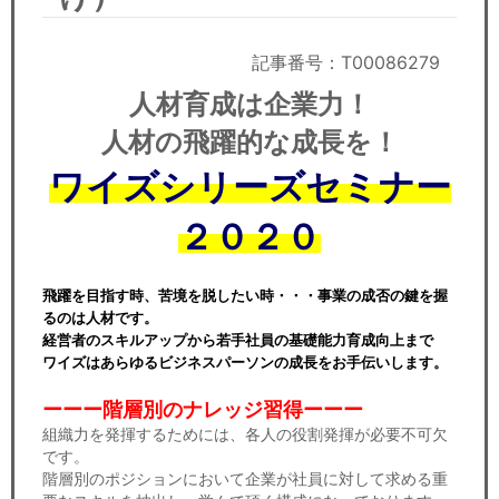
セミナー
経済ニュース
記事番号：T00086279
人材育成は企業力！
労務顧問
人材の飛躍的な成長を！
ＩＴ
ワイズ
シリーズセミナー
飲食店情報
２０２０
飛躍を目指す時、苦境を脱したい時・・・事業の成否の鍵を握
るのは人材です。
経営者のスキルアップから若手社員の基礎能力育成向上まで
ワイズはあらゆるビジネスパーソンの成長をお手伝いします。
ーーー階層別のナレッジ習得ーーー
組織力を発揮するためには、各人の役割発揮が必要不可欠
です。
階層別のポジションにおいて企業が社員に対して求める重