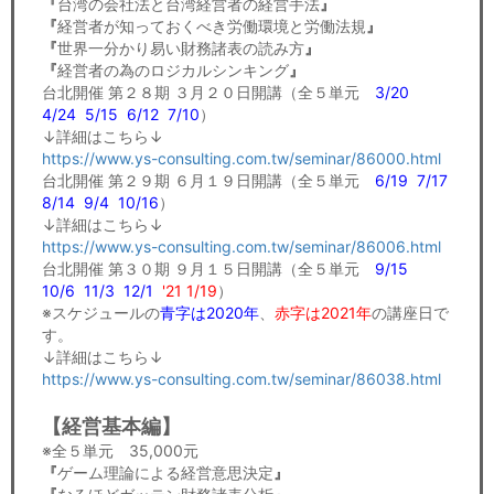
『
台湾の会社法と台湾経営者の経営手法
』
『
経営者が知っておくべき労働環境と労働法規
』
『
世界一分かり易い財務諸表の読み方
』
『
経営者の為のロジカルシンキング
』
台北開催 第２８期 ３月２０日開講（全５単元
3/20
4/24 5/15 6/12 7/10
）
↓詳細はこちら↓
https://www.ys-consulting.com.tw/seminar/86000.html
台北開催 第２９期 ６月１９日開講（全５単元
6/19
7/17
8/14 9/4 10/16
）
↓詳細はこちら↓
https://www.ys-consulting.com.tw/seminar/86006.html
台北開催 第３０期 ９月１５日開講（全５単元
9/15
10/6 11/3 12/1
'21 1/19
）
※スケジュールの
青字は2020年
、
赤字は2021年
の講座日で
す。
↓詳細はこちら↓
https://www.ys-consulting.com.tw/seminar/86038.html
【経営基本編】
※全５単元 35,000元
『
ゲーム理論による経営意思決定
』