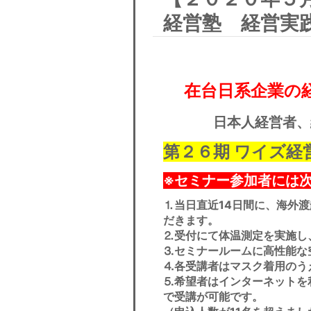
経営塾 経営実
在台日系企業の経
日本人経営者、
第２６期 ワイズ経
※セミナー参加者には
⒈当日直近14日間に、海外
だきます。
⒉受付にて体温測定を実施し
⒊セミナールームに高性能な
⒋各受講者はマスク着用のう
⒌希望者はインターネットを利
で受講が可能です。