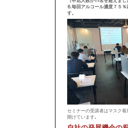
（申込人数が11名を超えま
⒍毎回アルコール濃度７５％
す。
セミナーの受講者はマスク着
開けています｡
自社の発展機会の