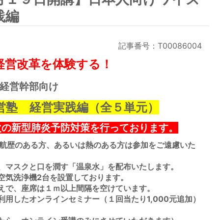
践編
記事番号：T00086004
営改革を体験する！
経営幹部向け
営塾 経営実践編（全５単元）
次の新型肺炎予防対策を行っております。
渡航歴のある方、あるいは熱のある方は参加をご遠慮いた
、マスクと口を潤す「温泉水」を配布いたします。
空気洗浄機2台を設置しております。
えで、座席は１ｍ以上間隔を空けています。
用したオンラインセミナー（１回当たり1,000元追加）