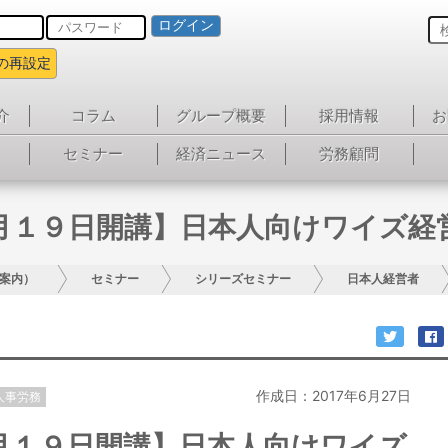
ログイン
の再設定
介
コラム
グループ概要
採用情報
お
セミナー
経済ニュース
労務顧問
月１９日開講】日本人向けワイズ経
案内）
セミナー
シリーズセミナー
日本人経営者
作成日：2017年6月27日
人事労務
月１９日開講】日本人向けワイズ