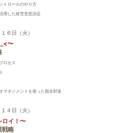
トロールのやり方
活用した経営意思決定
月１６日（火）
_<〜
略
プロセス
ト
オマネジメントを使った競合対策
月１４日（火）
シロイ！〜
業戦略