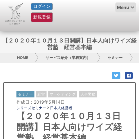
ログイン
HOME
Menu
新規登録
サービス紹介
コラム
【２０２０年１０月１３日開講】日本人向けワイズ経
営塾 経営基本編
グループ概要
HOME
サービス紹介（業務案内）
セミナー
採用情報
お問い合わせ
セミナー
経営
マーケティング
人事労務
日本人にPR
作成日：2019年5月14日
シリーズセミナー
日本人経営者
コンサルティング
【２０２０年１０月１３日
開講】日本人向けワイズ経
リサーチ
営塾 経営基本編