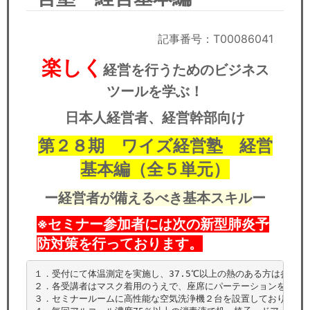
セミナー
経済ニュース
記事番号：T00086041
楽しく
経営を行うためのビジネス
労務顧問
ツールを学ぶ！
ＩＴ
日本人経営者、経営幹部向け
飲食店情報
第２８期 ワイズ経営塾 経営
基本編（全５単元）
ー
経営者が備えるべき基本スキル
ー
※セミナー参加者には次の新型肺炎予
防対策を行っております。
１．受付にて体温測定を実施し、37.5℃以上の熱のある方は参加を
２．各受講者はマスク着用のうえで、座席にパーテーションを設けて
３．セミナールームに高性能な空気洗浄機２台を設置しております。