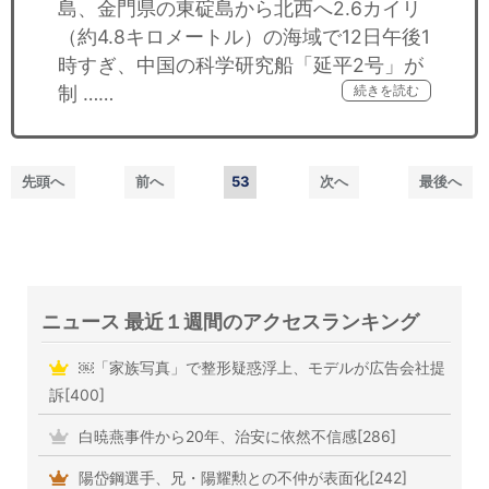
島、金門県の東碇島から北西へ2.6カイリ
（約4.8キロメートル）の海域で12日午後1
時すぎ、中国の科学研究船「延平2号」が
制 ……
続きを読む
先頭へ
前へ
53
次へ
最後へ
ニュース 最近１週間のアクセスランキング
￼「家族写真」で整形疑惑浮上、モデルが広告会社提
訴[400]
白暁燕事件から20年、治安に依然不信感[286]
陽岱鋼選手、兄・陽耀勲との不仲が表面化[242]