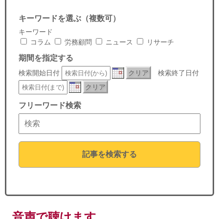
セミナー
キーワードを選ぶ（複数可）
経済ニュース
キーワード
コラム
労務顧問
ニュース
リサーチ
労務顧問
期間を指定する
検索開始日付
クリア
検索終了日付
ＩＴ
クリア
飲食店情報
フリーワード検索
記事を検索する
音声で聴けます。