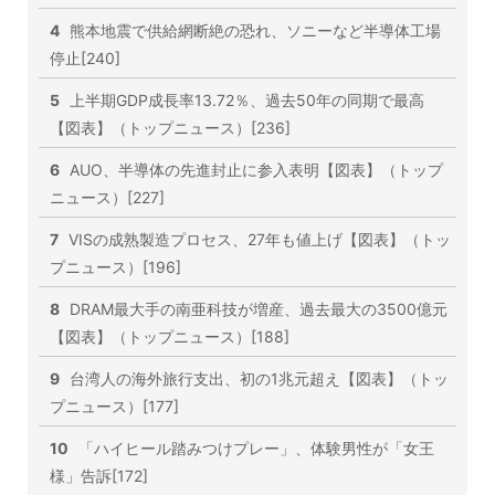
4
熊本地震で供給網断絶の恐れ、ソニーなど半導体工場
停止[240]
5
上半期GDP成長率13.72％、過去50年の同期で最高
【図表】（トップニュース）[236]
6
AUO、半導体の先進封止に参入表明【図表】（トップ
ニュース）[227]
7
VISの成熟製造プロセス、27年も値上げ【図表】（トッ
プニュース）[196]
8
DRAM最大手の南亜科技が増産、過去最大の3500億元
【図表】（トップニュース）[188]
9
台湾人の海外旅行支出、初の1兆元超え【図表】（トッ
プニュース）[177]
10
「ハイヒール踏みつけプレー」、体験男性が「女王
様」告訴[172]