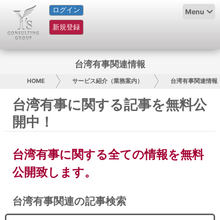
ログイン
HOME
Menu
新規登録
サービス紹介
コラム
台湾有事関連情報
グループ概要
HOME
サービス紹介（業務案内）
台湾有事関連情報
台湾有事に関する記事を無料公
採用情報
開中！
お問い合わせ
台湾有事に関する全ての情報を無料
日本人にPR
公開致します。
コンサルティング
台湾有事関連の記事検索
リサーチ