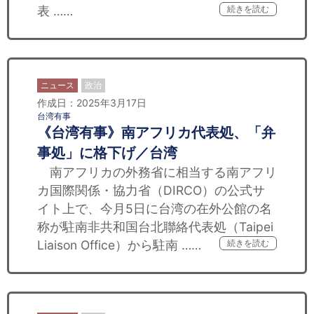
表 ……
続きを読む
ニュース
政治
作成日：2025年3月17日
台湾有事
《台湾有事》南アフリカ代表処、「弁
事処」に格下げ／台湾
南アフリカの外務省に相当する南アフリ
カ国際関係・協力省（DIRCO）の公式サ
イト上で、今月5日に台湾の在外公館の名
称が駐南非共和国台北聯絡代表処（Taipei
Liaison Office）から駐南 ……
続きを読む