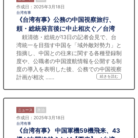
作成日：2025年3月18日
台湾有事
《台湾有事》公務の中国視察旅行、
頼・総統発言後に中止相次ぐ／台湾
頼清徳・総統が13日の記者会見で、台
湾統一を目指す中国を「域外敵対勢力」と
指摘し、中国との往来に関する各種登録制
度や、公職者の中国渡航情報を公開する制
度の導入を表明した後、公務での中国視察
計画が相次 ……
続きを読む
ニュース
政治
作成日：2025年3月18日
台湾有事
《台湾有事》 中国軍機59機飛来、43