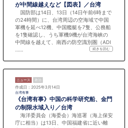
が中間線越えなど【図表】／台湾
国防部は14日、13日（14日午前6時まで
の24時間）に、台湾周辺の空海域で中国
軍機を延べ12機、中国艦艇を7隻、公務船
を1隻確認し、うち軍機9機が台湾海峡の
中間線を越えて、南西の防空識別圏（ADI
……
続きを読む
ニュース
政治
作成日：2025年3月14日
台湾有事
《台湾有事》中国の科学研究船、金門
の制限水域入り／台湾
海洋委員会（海委会）海巡署（海上保安
庁に相当）は13日、中国福建省に近い離