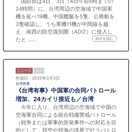
国防部は4日、3日（4日午前6時までの
24時間）に、台湾周辺の空海域で中国軍
機を延べ19機、中国艦艇を5隻、公務船を
3隻確認し、うち軍機11機が中間線を越
え、南西の防空識別圏（ADIZ）に侵入し
たと ……
続きを読む
ニュース
政治
作成日：2025年3月3日
台湾有事
《台湾有事》中国軍の合同パトロール
増加、24カイリ接近も／台湾
今年に入り、台湾周辺の空海域で中国の
空海軍合同による統合戦備警戒パトロール
（戦争または軍事的突発事件への対応を目
的として、領空や領海の境界で行うパトロ