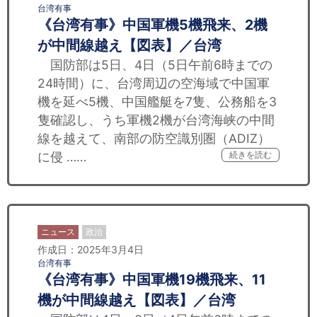
台湾有事
《台湾有事》中国軍機5機飛来、2機
が中間線越え【図表】／台湾
国防部は5日、4日（5日午前6時までの
24時間）に、台湾周辺の空海域で中国軍
機を延べ5機、中国艦艇を7隻、公務船を3
隻確認し、うち軍機2機が台湾海峡の中間
線を越えて、南部の防空識別圏（ADIZ）
に侵 ……
続きを読む
ニュース
政治
作成日：2025年3月4日
台湾有事
《台湾有事》中国軍機19機飛来、11
機が中間線越え【図表】／台湾