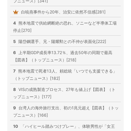
プニュース）[341]
白暁燕事件から20年、治安に依然不信感[281]
4
熊本地震で供給網断絶の恐れ、ソニーなど半導体工場
停止[270]
5
陽岱鋼選手、兄・陽耀勲との不仲が表面化[222]
6
上半期GDP成長率13.72％、過去50年の同期で最高
【図表】（トップニュース）[218]
7
熊本地震で死者13人、頼総統「いつでも支援できる」
（トップニュース）[182]
8
VISの成熟製造プロセス、27年も値上げ【図表】（ト
ップニュース）[177]
9
台湾人の海外旅行支出、初の1兆元超え【図表】（トッ
プニュース）[166]
10
「ハイヒール踏みつけプレー」、体験男性が「女王