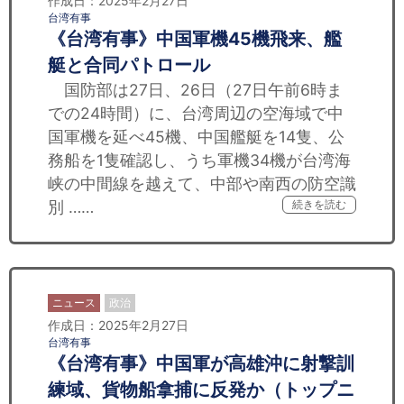
作成日：2025年2月27日
台湾有事
《台湾有事》中国軍機45機飛来、艦
艇と合同パトロール
国防部は27日、26日（27日午前6時ま
での24時間）に、台湾周辺の空海域で中
国軍機を延べ45機、中国艦艇を14隻、公
務船を1隻確認し、うち軍機34機が台湾海
峡の中間線を越えて、中部や南西の防空識
別 ……
続きを読む
ニュース
政治
作成日：2025年2月27日
台湾有事
《台湾有事》中国軍が高雄沖に射撃訓
練域、貨物船拿捕に反発か（トップニ