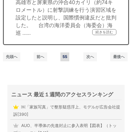
高雄市と屏東県の沖合40カイリ（約74キ
ロメートル）に射撃訓練を行う演習区域を
設定したと説明し、国際慣例違反だと批判
した。 台湾の海洋委員会（海委会）海
巡 ……
続きを読む
先頭へ
前へ
55
次へ
最後へ
ニュース 最近１週間のアクセスランキング
￼「家族写真」で整形疑惑浮上、モデルが広告会社提
訴[390]
AUO、半導体の先進封止に参入表明【図表】（トッ