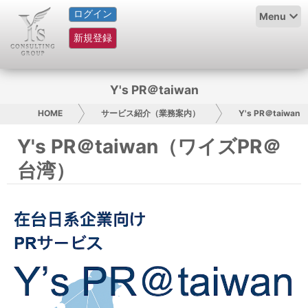
ログイン
HOME
Menu
新規登録
サービス紹介
コラム
Y's PR＠taiwan
グループ概要
HOME
サービス紹介（業務案内）
Y's PR＠taiwan
Y's PR＠taiwan（ワイズPR＠
採用情報
台湾）
お問い合わせ
日本人にPR
コンサルティング
リサーチ