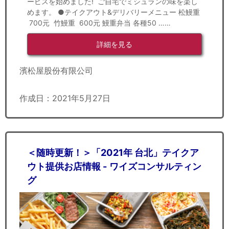
ービスを始めました! ご自宅でミシュランの味を楽し
めます。 ●テイクアウト&デリバリーメニュー 松鰻重
700元 竹鰻重 600元 鰻重弁当 各種50 ……
詳細を見る
濱松屋股份有限公司
作成日：2021年5月27日
＜随時更新！＞「2021年 台北」テイクア
ウト提供お店情報 - ワイズコンサルティン
グ