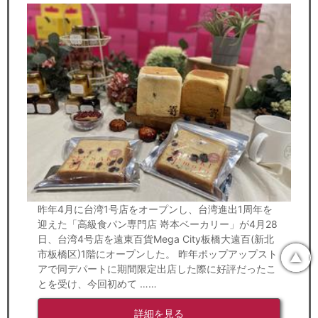
昨年4月に台湾1号店をオープンし、台湾進出1周年を
迎えた「高級食パン専門店 嵜本ベーカリー」が4月28
日、台湾4号店を遠東百貨Mega City板橋大遠百(新北
市板橋区)1階にオープンした。 昨年ポップアップスト
▲
アで同デパートに期間限定出店した際に好評だったこ
とを受け、今回初めて ……
詳細を見る