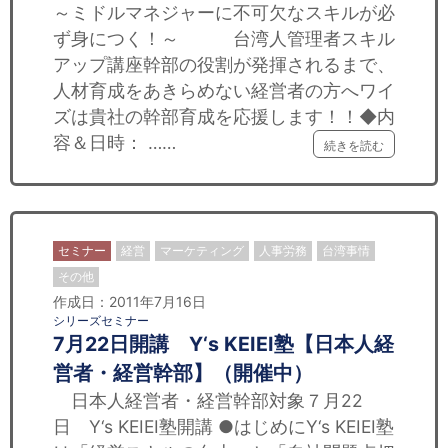
～ミドルマネジャーに不可欠なスキルが必
ず身につく！～ 台湾人管理者スキル
アップ講座幹部の役割が発揮されるまで、
人材育成をあきらめない経営者の方へワイ
ズは貴社の幹部育成を応援します！！◆内
容＆日時： ……
続きを読む
セミナー
経営
マーケティング
人事労務
台湾事情
その他
作成日：2011年7月16日
シリーズセミナー
7月22日開講 Y‘s KEIEI塾【日本人経
営者・経営幹部】（開催中）
日本人経営者・経営幹部対象７月22
日 Y‘s KEIEI塾開講 ●はじめにY‘s KEIEI塾