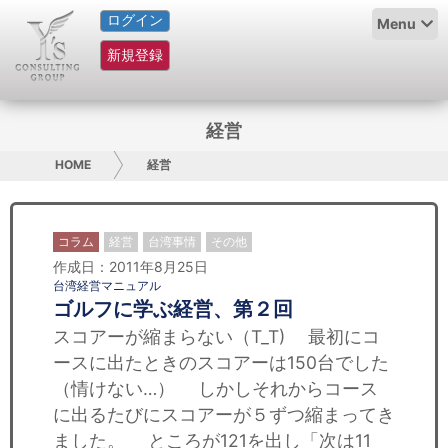
ログイン
HOME
Menu
新規登録
サービス紹介
コラム
経営
グループ概要
HOME
経営
採用情報
コラム
経営
台湾事情
その他
お問い合わせ
作成日：2011年8月25日
台湾経営マニュアル
ゴルフに学ぶ経営、第２回
日本人にPR
スコアーが縮まらない（T_T) 最初にコ
コンサルティング
ースに出たときのスコアーは150台でした
（情けない…） しかしそれからコース
リサーチ
に出るたびにスコアーが５ずつ縮まってき
ました。 ところが121を出し「次は11