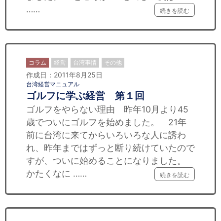
セミナー
……
続きを読む
経済ニュース
労務顧問
コラム
経営
台湾事情
その他
ＩＴ
作成日：2011年8月25日
台湾経営マニュアル
ゴルフに学ぶ経営 第１回
飲食店情報
ゴルフをやらない理由 昨年10月より45
歳でついにゴルフを始めました。 21年
前に台湾に来てからいろいろな人に誘わ
れ、昨年まではずっと断り続けていたので
すが、ついに始めることになりました。
かたくなに ……
続きを読む