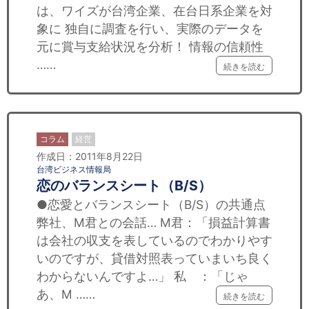
は、ワイズが台湾企業、在台日系企業を対
象に 独自に調査を行い、実際のデータを
元に賞与支給状況を分析！ 情報の信頼性
……
続きを読む
コラム
経営
作成日：2011年8月22日
台湾ビジネス情報局
恋のバランスシート（B/S）
●恋愛とバランスシート（B/S）の共通点
弊社、M君との会話… M君：「損益計算書
は会社の収支を表しているのでわかりやす
いのですが、貸借対照表っていまいち良く
わからないんですよ…」 私 ：「じゃ
あ、M ……
続きを読む