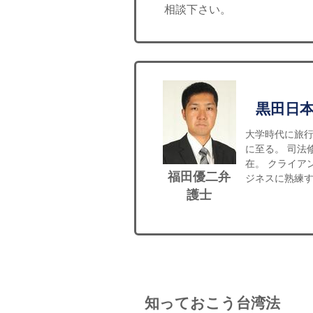
相談下さい。
黒田日
大学時代に旅
に至る。 司法
在。 クライア
福田優二弁
ジネスに熟練
護士
知っておこう台湾法