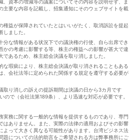
減、資本の増減等の議案についてその内容を説明せず、ま
の主要な内容を記載し、招集通知にそのウェブサイトを載
。
の権益が保障されていたとはいいがたく、取消訴訟を提起
断しました。
十分な情報がある状況下での議決権の行使、自ら出席でき
否かの考慮に影響する等、株主の権益への影響が甚大で違
大であるため、株主総会決議を取り消しました。
的な瑕疵により、株主総会決議が取り消されることもある
は、会社法等に定められた関係する規定を遵守する必要が
取り消しの訴えの提訴期間は決議の日から3カ月です
いので（会社法第189条）、より迅速な対応が必要です。
務実務に関する一般的な情報を提供するものであり、専門
ではありません。また、実際の法律の適用およびその影響
によって大きく異なる可能性があります。台湾ビジネス法
問題についての法的助言をご希望される方は弊事務所にご