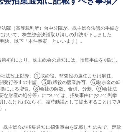
主総会招集通知に記載すべき事項／
高等法院（高等裁判所）台中分院が、株主総会決議の手続き
において、株主総会決議取り消しの判決を下しました
民事判決、以下「本件事案」といいます）。
条第4項により、株主総会の通知には、招集事由を明記し
の会社法改正以降、①取締役、監査役の選任または解任、
開発行停止の申請、⑤取締役の競業許可、⑥剰余金の転
転換による増資、⑧会社の解散、合併、分割、⑨会社法
（重要な財産の処分等）については、招集事由において列挙
明しなければならず、臨時動議として提出することはでき
項）。
、株主総会の招集通知に招集事由を記載したのみで、定款