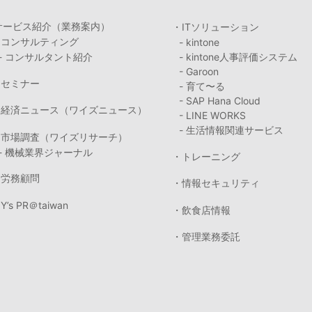
サービス紹介（業務案内）
・ITソリューション
・コンサルティング
- kintone
- コンサルタント紹介
- kintone人事評価システム
- Garoon
・セミナー
- 育て〜る
- SAP Hana Cloud
・経済ニュース（ワイズニュース）
- LINE WORKS
- 生活情報関連サービス
・市場調査（ワイズリサーチ）
- 機械業界ジャーナル
・トレーニング
・労務顧問
・情報セキュリティ
Y’s PR＠taiwan
・飲食店情報
・管理業務委託