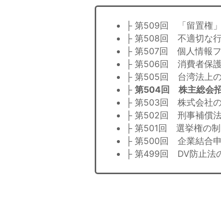
├ 第509回 「留置
├ 第508回 不適切
├ 第507回 個人情
├ 第506回 消費者
├ 第505回 台湾法上
├
第504回 株主総会
├ 第503回 株式会
├ 第502回 刑事補
├ 第501回 選挙権の
├ 第500回 企業結
├ 第499回 DV防止