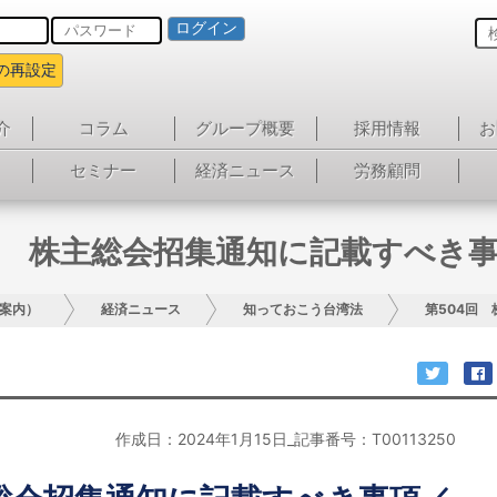
ログイン
の再設定
介
コラム
グループ概要
採用情報
お
セミナー
経済ニュース
労務顧問
回 株主総会招集通知に記載すべき
案内）
経済ニュース
知っておこう台湾法
第504回
作成日：2024年1月15日_記事番号：T00113250