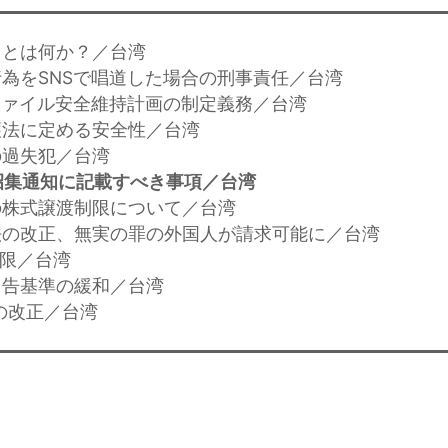
権」とは何か？／台湾
な行為をSNSで唱道した場合の刑事責任／台湾
報ファイル安全維持計画の制定義務／台湾
保護法に定める安全性／台湾
の過失犯／台湾
招集通知に記載すべき事項／台湾
社の株式譲渡制限について／台湾
償法の改正、無実の罪の外国人が請求可能に／台湾
制限／台湾
合申告基準の緩和／台湾
法の改正／台湾