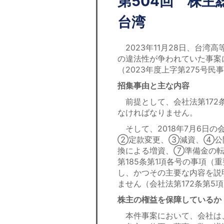
第504回 株
台湾
2023年11月28日、台湾
の違法性が争われていた事案
（2023年度上字第275号
招集事由と主な内容
前提として、会社法第172
なければなりません。
そして、2018年7月6日
②定款変更、③減資、④公
換による増資、⑦準備金の
第185条第1項各号の事項
し、かつその主要な内容を説
ません（会社法第172条第5
株主の権益を保障しているか
本件事案において、会社は