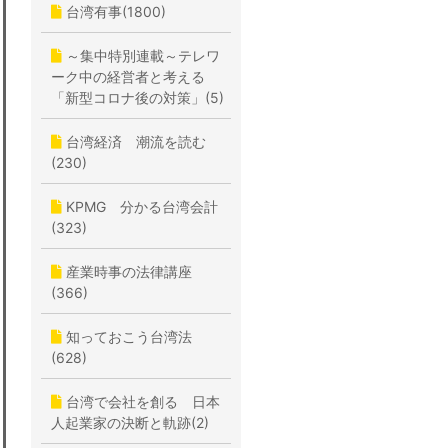
台湾有事(1800)
～集中特別連載～テレワ
ーク中の経営者と考える
「新型コロナ後の対策」(5)
台湾経済 潮流を読む
(230)
KPMG 分かる台湾会計
(323)
産業時事の法律講座
(366)
知っておこう台湾法
(628)
台湾で会社を創る 日本
人起業家の決断と軌跡(2)