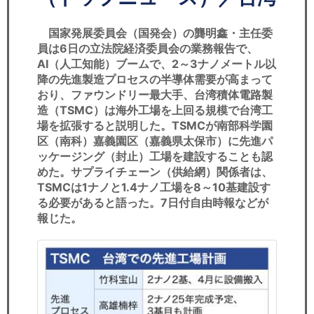
セミナー
国家発展委員会（国発会）の龔明鑫・主任委
経済ニュース
員は6日の立法院経済委員会の業務報告で、
AI（人工知能）ブームで、2～3ナノメートル以
労務顧問
降の先進製造プロセスの半導体需要が高まって
おり、ファウンドリー最大手、台湾積体電路製
ＩＴ
造（TSMC）は海外工場を上回る規模で台湾工
場を拡張すると説明した。TSMCが南部科学園
飲食店情報
区（南科）嘉義園区（嘉義県太保市）に先進パ
ッケージング（封止）工場を建設することも認
めた。サプライチェーン（供給網）関係者は、
TSMCは1ナノと1.4ナノ工場を8～10基建設す
る必要があると語った。7日付自由時報などが
報じた。