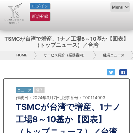
ログイン
HOME
Menu
新規登録
サービス紹介
コラム
TSMCが台湾で増産、1ナノ工場8～10基か【図表】
（トップニュース）／台湾
グループ概要
HOME
サービス紹介（業務案内）
経済ニュース
採用情報
お問い合わせ
ニュース
電子
日本人にPR
作成日：2024年3月7日_記事番号：T00114093
TSMCが台湾で増産、1ナノ
コンサルティング
工場8～10基か【図表】
リサーチ
（トップニュース）／台湾