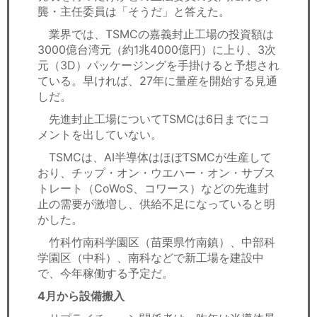
龔・主任委員は「そうだ」と答えた。
業界では、TSMCの嘉義封止工場の投資額は
3000億台湾元（約1兆4000億円）に上り、3次
元（3D）パッケージングを手掛けると予想され
ている。早ければ、27年に量産を開始する見通
しだ。
先進封止工場についてTSMCは6日までにコ
メントを出していない。
TSMCは、AI半導体はほぼTSMCが生産して
おり、チップ・オン・ウエハー・オン・サブス
トレート（CoWoS、コワース）などの先進封
止の需要が激増し、供給不足になっていると明
かした。
竹科竹南科学園区（苗栗県竹南鎮）、中部科
学園区（中科）、南科などで新工場を建設中
で、今年稼働する予定だ。
4月から設備搬入