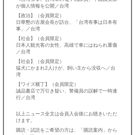
が個人情報を公開／台湾
【政治】（会員限定）
日華懇の古屋会長が訪台、「台湾有事は日本有
事」／台湾
【社会】（会員限定）
日本人観光客の女性、高雄で車にはねられ重傷
／台湾
【社会】（会員限定）
猛犬にかまれ2人けが、飼い主から没収へ／台
湾
【ワイズ横丁】（会員限定）
誠品書店で万引き疑い、警備員の誤解で一時連
行／台湾
以上ニュース全文は会員入会後にお聴きいただ
けます。
購読・試読をご希望の方は、「購読案内」から