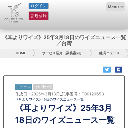
ログイン
HOME
Menu
新規登録
サービス紹介
コラム
《耳よりワイズ》25年3月18日のワイズニュース一覧
／台湾
グループ概要
HOME
サービス紹介（業務案内）
経済ニュース
採用情報
お問い合わせ
ニュース
その他分野
日本人にPR
作成日：2025年3月18日_記事番号：T00120653
《耳よりワイズ》今日のワイズニュース一覧
コンサルティング
《耳よりワイズ》25年3月
リサーチ
18日のワイズニュース一覧