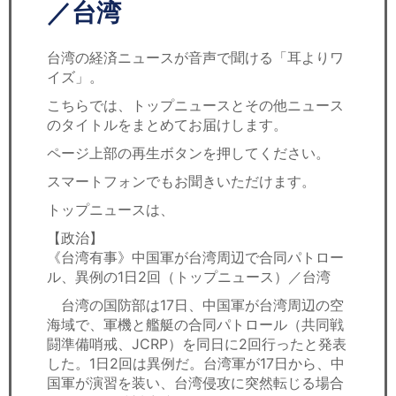
セミナー
／台湾
経済ニュース
台湾の経済ニュースが音声で聞ける「耳よりワ
イズ」。
労務顧問
こちらでは、トップニュースとその他ニュース
のタイトルをまとめてお届けします。
ＩＴ
ページ上部の再生ボタンを押してください。
飲食店情報
スマートフォンでもお聞きいただけます。
トップニュースは、
【政治】
《台湾有事》中国軍が台湾周辺で合同パトロー
ル、異例の1日2回（トップニュース）／台湾
台湾の国防部は17日、中国軍が台湾周辺の空
海域で、軍機と艦艇の合同パトロール（共同戦
闘準備哨戒、JCRP）を同日に2回行ったと発表
した。1日2回は異例だ。台湾軍が17日から、中
国軍が演習を装い、台湾侵攻に突然転じる場合