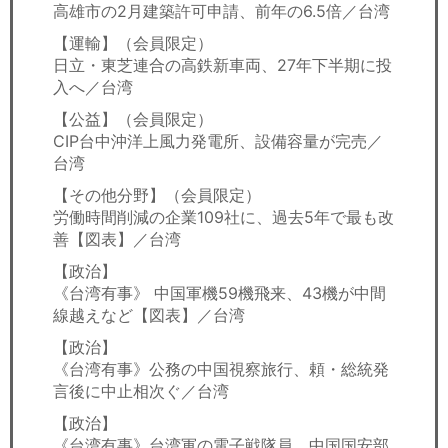
高雄市の2月建築許可申請、前年の6.5倍／台湾
【運輸】（会員限定）
日立・東芝連合の高鉄新車両、27年下半期に投
入へ／台湾
【公益】（会員限定）
CIP台中沖洋上風力発電所、設備容量が完売／
台湾
【その他分野】（会員限定）
労働時間削減の企業109社に、過去5年で最も改
善【図表】／台湾
【政治】
《台湾有事》 中国軍機59機飛来、43機が中間
線越えなど【図表】／台湾
【政治】
《台湾有事》公務の中国視察旅行、頼・総統発
言後に中止相次ぐ／台湾
【政治】
《台湾有事》台湾軍の電子戦隊員、中国国安部