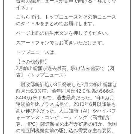
台湾の経済ニュースが音声で聞ける「耳よりワ
セミナー
イズ」。
経済ニュース
こちらでは、トップニュースとその他ニュース
のタイトルをまとめてお届けします。
労務顧問
ページ上部の再生ボタンを押してください。
スマートフォンでもお聞きいただけます。
ＩＴ
トップニュースは、
飲食店情報
【その他分野】
7月輸出総額が過去最高、駆け込み需要で【図
表】（トップニュース）
財政部統計処が8日発表した7月の輸出総額は
前月比6.3％増、前年同月比42.0％増の566億
8400万米ドルで、過去最高だった。1年9カ月
連続前年比プラス成長で、2010年6月以降最も
高い伸び率だった。人工知能（AI）やハイパフ
ォーマンス・コンピューティング（高性能計
算、HPC）関連製品の出荷が好調のほか、米国
の相互関税発動前の駆け込み需要が主な要因。