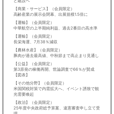
ど建設へ
【商業・サービス】（会員限定）
高齢産業の展示会閉幕、出展規模1.5倍に
【運輸】（会員限定）
中華航空の上半期純利益、過去2番目の高水準
【運輸】（会員限定）
長栄海運、7月38％減収
【農林水産】（会員限定）
豚肉が過去最高値、中秋節まで高止まり見通し
【公益】（会員限定）
第3原発の稼働再開、世論調査で66％が賛成
【図表】
【その他分野】（会員限定）
米国関税対策で内需拡大へ、イベント誘致で観
光需要喚起
【政治】（会員限定）
25年度中央政府総予算案、違憲審査申し立て受
理