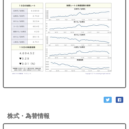
セミナー
経済ニュース
労務顧問
ＩＴ
飲食店情報
株式・為替情報