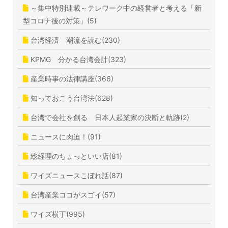
～集中特別連載～テレワーク中の経営者と考える「新
型コロナ後の対策」(5)
台湾経済 潮流を読む(230)
KPMG 分かる台湾会計(323)
産業時事の法律講座(366)
知っておこう台湾法(628)
台湾で会社を創る 日本人起業家の決断と軌跡(2)
ニュースに肉迫！(91)
総経理のちょっといい店(81)
ワイズニュースこぼれ話(87)
台湾産業ココがスゴイ(57)
ワイズ横丁(995)