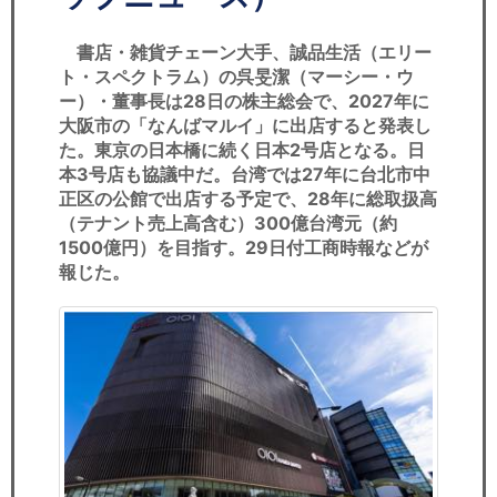
セミナー
書店・雑貨チェーン大手、誠品生活（エリー
経済ニュース
ト・スペクトラム）の呉旻潔（マーシー・ウ
ー）・董事長は28日の株主総会で、2027年に
労務顧問
大阪市の「なんばマルイ」に出店すると発表し
た。東京の日本橋に続く日本2号店となる。日
ＩＴ
本3号店も協議中だ。台湾では27年に台北市中
正区の公館で出店する予定で、28年に総取扱高
飲食店情報
（テナント売上高含む）300億台湾元（約
1500億円）を目指す。29日付工商時報などが
報じた。