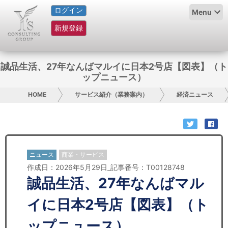
ログイン
HOME
Menu
新規登録
サービス紹介
コラム
誠品生活、27年なんばマルイに日本2号店【図表】（ト
ップニュース）
グループ概要
HOME
サービス紹介（業務案内）
経済ニュース
採用情報
お問い合わせ
ニュース
商業・サービス
日本人にPR
作成日：2026年5月29日_記事番号：T00128748
誠品生活、27年なんばマル
コンサルティング
イに日本2号店【図表】（ト
リサーチ
ップニュース）