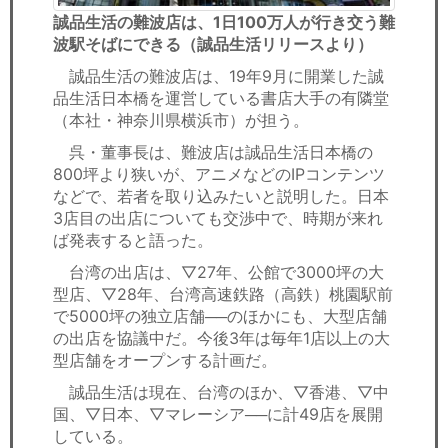
誠品生活の難波店は、1日100万人が行き交う難
波駅そばにできる（誠品生活リリースより）
誠品生活の難波店は、19年9月に開業した誠
品生活日本橋を運営している書店大手の有隣堂
（本社・神奈川県横浜市）が担う。
呉・董事長は、難波店は誠品生活日本橋の
800坪より狭いが、アニメなどのIPコンテンツ
などで、若者を取り込みたいと説明した。日本
3店目の出店についても交渉中で、時期が来れ
ば発表すると語った。
台湾の出店は、▽27年、公館で3000坪の大
型店、▽28年、台湾高速鉄路（高鉄）桃園駅前
で5000坪の独立店舗──のほかにも、大型店舗
の出店を協議中だ。今後3年は毎年1店以上の大
型店舗をオープンする計画だ。
誠品生活は現在、台湾のほか、▽香港、▽中
国、▽日本、▽マレーシア──に計49店を展開
している。