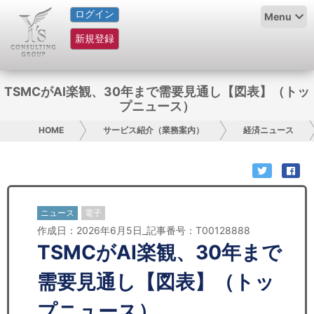
ログイン
HOME
Menu
新規登録
サービス紹介
コラム
TSMCがAI楽観、30年まで需要見通し【図表】（トッ
プニュース）
グループ概要
HOME
サービス紹介（業務案内）
経済ニュース
採用情報
お問い合わせ
ニュース
電子
日本人にPR
作成日：2026年6月5日_記事番号：T00128888
TSMCがAI楽観、30年まで
コンサルティング
需要見通し【図表】（トッ
リサーチ
プニュース）