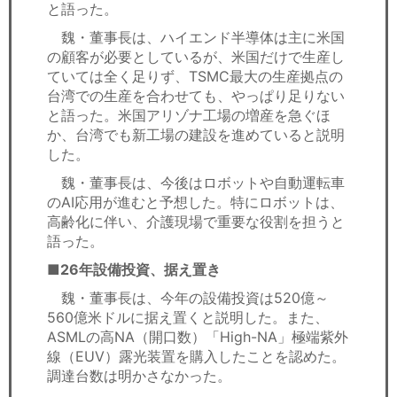
と語った。
魏・董事長は、ハイエンド半導体は主に米国
の顧客が必要としているが、米国だけで生産し
ていては全く足りず、TSMC最大の生産拠点の
台湾での生産を合わせても、やっぱり足りない
と語った。米国アリゾナ工場の増産を急ぐほ
か、台湾でも新工場の建設を進めていると説明
した。
魏・董事長は、今後はロボットや自動運転車
のAI応用が進むと予想した。特にロボットは、
高齢化に伴い、介護現場で重要な役割を担うと
語った。
■26年設備投資、据え置き
魏・董事長は、今年の設備投資は520億～
560億米ドルに据え置くと説明した。また、
ASMLの高NA（開口数）「High-NA」極端紫外
線（EUV）露光装置を購入したことを認めた。
調達台数は明かさなかった。