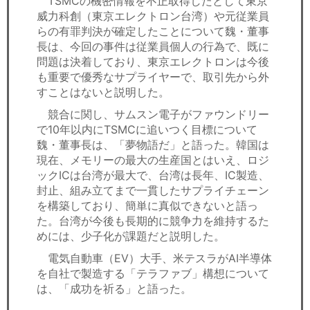
TSMCの機密情報を不正取得したとして東京
威力科創（東京エレクトロン台湾）や元従業員
らの有罪判決が確定したことについて魏・董事
長は、今回の事件は従業員個人の行為で、既に
問題は決着しており、東京エレクトロンは今後
も重要で優秀なサプライヤーで、取引先から外
すことはないと説明した。
競合に関し、サムスン電子がファウンドリー
で10年以内にTSMCに追いつく目標について
魏・董事長は、「夢物語だ」と語った。韓国は
現在、メモリーの最大の生産国とはいえ、ロジ
ックICは台湾が最大で、台湾は長年、IC製造、
封止、組み立てまで一貫したサプライチェーン
を構築しており、簡単に真似できないと語っ
た。台湾が今後も長期的に競争力を維持するた
めには、少子化が課題だと説明した。
電気自動車（EV）大手、米テスラがAI半導体
を自社で製造する「テラファブ」構想について
は、「成功を祈る」と語った。