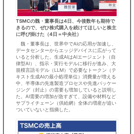
TSMCの魏・董事長は4日、今後数年も期待で
きるので、ぜひ株式購入を続けて
ほしいと株主
に呼び掛けた（4日＝中央社）
魏・董事長は、世界中でAIの応用が加速し、
データセンターからエッジデバイスに広がって
いると分析した。生成AIはAIエージェント（自
律型AI）、指示・実行モデルに移行が進み、大
規模言語モデル（LLM）で必要なトークン（テ
キスト生成AIの最小処理単位）消費量が増える
中、半導体の先進製造プロセスや先進パッケー
ジング（封止）の需要も増加していると説明し
た。AI需要の増加が急すぎて、設備や材料など
サプライチェーン（供給網）全体の増産が追い
ついていないと指摘した。