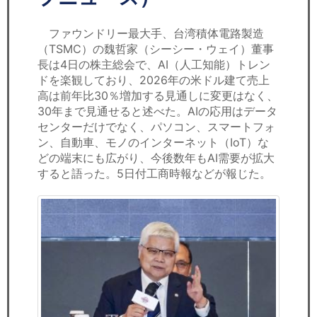
セミナー
ファウンドリー最大手、台湾積体電路製造
経済ニュース
（TSMC）の魏哲家（シーシー・ウェイ）董事
長は4日の株主総会で、AI（人工知能）トレン
労務顧問
ドを楽観しており、2026年の米ドル建て売上
高は前年比30％増加する見通しに変更はなく、
ＩＴ
30年まで見通せると述べた。AIの応用はデータ
センターだけでなく、パソコン、スマートフォ
飲食店情報
ン、自動車、モノのインターネット（IoT）な
どの端末にも広がり、今後数年もAI需要が拡大
すると語った。5日付工商時報などが報じた。