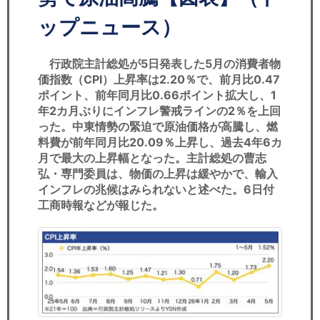
セミナー
ップニュース）
経済ニュース
行政院主計総処が5日発表した5月の消費者物
労務顧問
価指数（CPI）上昇率は2.20％で、前月比0.47
ポイント、前年同月比0.66ポイント拡大し、1
ＩＴ
年2カ月ぶりにインフレ警戒ラインの2％を上回
った。中東情勢の緊迫で原油価格が高騰し、燃
料費が前年同月比20.09％上昇し、過去4年6カ
飲食店情報
月で最大の上昇幅となった。主計総処の曹志
弘・専門委員は、物価の上昇は緩やかで、輸入
インフレの兆候はみられないと述べた。6日付
工商時報などが報じた。