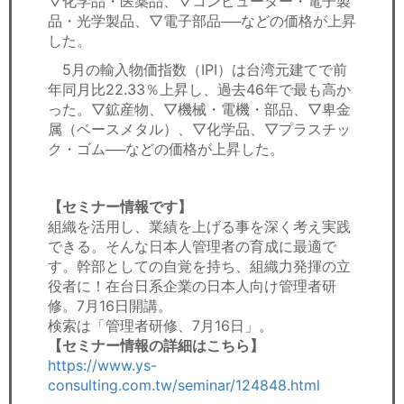
▽化学品・医薬品、▽コンピューター・電子製
品・光学製品、▽電子部品──などの価格が上昇
した。
5月の輸入物価指数（IPI）は台湾元建てで前
年同月比22.33％上昇し、過去46年で最も高か
った。▽鉱産物、▽機械・電機・部品、▽卑金
属（ベースメタル）、▽化学品、▽プラスチッ
ク・ゴム──などの価格が上昇した。
【セミナー情報です】
組織を活用し、業績を上げる事を深く考え実践
できる。そんな日本人管理者の育成に最適で
す。幹部としての自覚を持ち、組織力発揮の立
役者に！在台日系企業の日本人向け管理者研
修。7月16日開講。
検索は「管理者研修、7月16日」。
【セミナー情報の詳細はこちら】
https://www.ys-
consulting.com.tw/seminar/124848.html