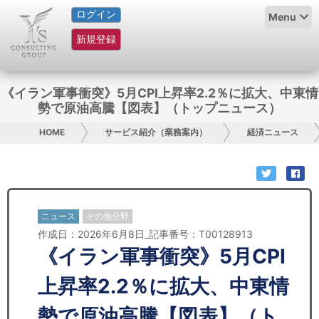
ログイン
HOME
Menu
新規登録
サービス紹介
コラム
《イラン軍事衝突》5月CPI上昇率2.2％に拡大、中東情
勢で原油高騰【図表】（トップニュース）
グループ概要
HOME
サービス紹介（業務案内）
経済ニュース
採用情報
お問い合わせ
ニュース
その他分野
日本人にPR
作成日：2026年6月8日_記事番号：T00128913
《イラン軍事衝突》5月CPI
コンサルティング
上昇率2.2％に拡大、中東情
リサーチ
勢で原油高騰【図表】（ト