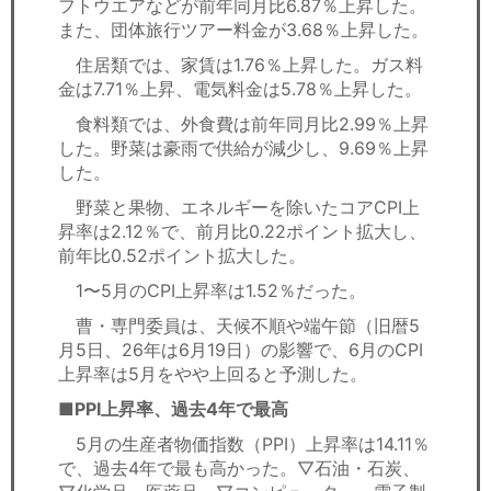
フトウエアなどが前年同月比6.87％上昇した。
また、団体旅行ツアー料金が3.68％上昇した。
住居類では、家賃は1.76％上昇した。ガス料
金は7.71％上昇、電気料金は5.78％上昇した。
食料類では、外食費は前年同月比2.99％上昇
した。野菜は豪雨で供給が減少し、9.69％上昇
した。
野菜と果物、エネルギーを除いたコアCPI上
昇率は2.12％で、前月比0.22ポイント拡大し、
前年比0.52ポイント拡大した。
1〜5月のCPI上昇率は1.52％だった。
曹・専門委員は、天候不順や端午節（旧暦5
月5日、26年は6月19日）の影響で、6月のCPI
上昇率は5月をやや上回ると予測した。
■PPI上昇率、過去4年で最高
5月の生産者物価指数（PPI）上昇率は14.11％
で、過去4年で最も高かった。▽石油・石炭、