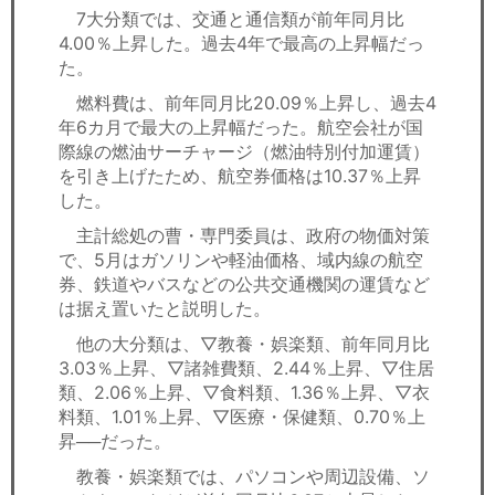
7大分類では、交通と通信類が前年同月比
4.00％上昇した。過去4年で最高の上昇幅だっ
た。
燃料費は、前年同月比20.09％上昇し、過去4
年6カ月で最大の上昇幅だった。航空会社が国
際線の燃油サーチャージ（燃油特別付加運賃）
を引き上げたため、航空券価格は10.37％上昇
した。
主計総処の曹・専門委員は、政府の物価対策
で、5月はガソリンや軽油価格、域内線の航空
券、鉄道やバスなどの公共交通機関の運賃など
は据え置いたと説明した。
他の大分類は、▽教養・娯楽類、前年同月比
3.03％上昇、▽諸雑費類、2.44％上昇、▽住居
類、2.06％上昇、▽食料類、1.36％上昇、▽衣
料類、1.01％上昇、▽医療・保健類、0.70％上
昇──だった。
教養・娯楽類では、パソコンや周辺設備、ソ