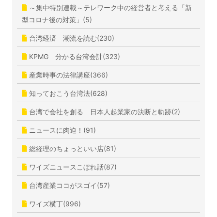
～集中特別連載～テレワーク中の経営者と考える「新
型コロナ後の対策」(5)
台湾経済 潮流を読む(230)
KPMG 分かる台湾会計(323)
産業時事の法律講座(366)
知っておこう台湾法(628)
台湾で会社を創る 日本人起業家の決断と軌跡(2)
ニュースに肉迫！(91)
総経理のちょっといい店(81)
ワイズニュースこぼれ話(87)
台湾産業ココがスゴイ(57)
ワイズ横丁(996)