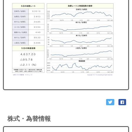
セミナー
経済ニュース
労務顧問
ＩＴ
飲食店情報
株式・為替情報