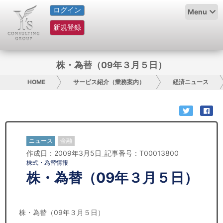
ログイン
HOME
Menu
新規登録
サービス紹介
コラム
株・為替（09年３月５日）
グループ概要
HOME
サービス紹介（業務案内）
経済ニュース
採用情報
お問い合わせ
ニュース
金融
作成日：2009年3月5日_記事番号：T00013800
日本人にPR
株式・為替情報
株・為替（09年３月５日）
コンサルティング
リサーチ
株・為替（09年３月５日）