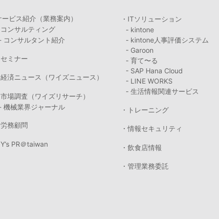
サービス紹介（業務案内）
・ITソリューション
・コンサルティング
- kintone
- コンサルタント紹介
- kintone人事評価システム
- Garoon
・セミナー
- 育て〜る
- SAP Hana Cloud
・経済ニュース（ワイズニュース）
- LINE WORKS
- 生活情報関連サービス
・市場調査（ワイズリサーチ）
- 機械業界ジャーナル
・トレーニング
・労務顧問
・情報セキュリティ
Y’s PR＠taiwan
・飲食店情報
・管理業務委託