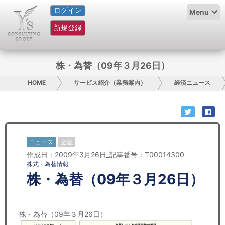
ログイン
HOME
Menu
新規登録
サービス紹介
コラム
株・為替（09年３月26日）
グループ概要
HOME
サービス紹介（業務案内）
経済ニュース
採用情報
お問い合わせ
ニュース
金融
作成日：2009年3月26日_記事番号：T00014300
日本人にPR
株式・為替情報
株・為替（09年３月26日）
コンサルティング
リサーチ
株・為替（09年３月26日）