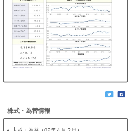
セミナー
経済ニュース
労務顧問
ＩＴ
飲食店情報
株式・為替情報
├ 株・為替（09年４月２日）