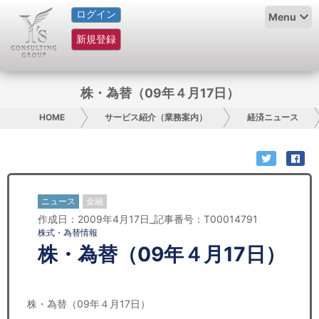
ログイン
HOME
Menu
新規登録
サービス紹介
コラム
株・為替（09年４月17日）
グループ概要
HOME
サービス紹介（業務案内）
経済ニュース
採用情報
お問い合わせ
ニュース
金融
作成日：2009年4月17日_記事番号：T00014791
日本人にPR
株式・為替情報
株・為替（09年４月17日）
コンサルティング
リサーチ
株・為替（09年４月17日）