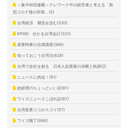
～集中特別連載～テレワーク中の経営者と考える「新
型コロナ後の対策」(5)
台湾経済 潮流を読む(230)
KPMG 分かる台湾会計(323)
産業時事の法律講座(366)
知っておこう台湾法(628)
台湾で会社を創る 日本人起業家の決断と軌跡(2)
ニュースに肉迫！(91)
総経理のちょっといい店(81)
ワイズニュースこぼれ話(87)
台湾産業ココがスゴイ(57)
ワイズ横丁(996)