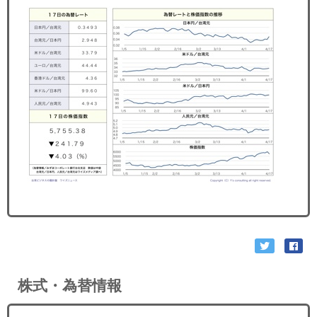
セミナー
経済ニュース
労務顧問
ＩＴ
飲食店情報
株式・為替情報