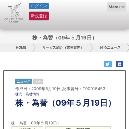
ログイン
HOME
Menu
新規登録
サービス紹介
コラム
株・為替（09年５月19日）
グループ概要
HOME
サービス紹介（業務案内）
経済ニュース
採用情報
お問い合わせ
ニュース
金融
作成日：2009年5月19日_記事番号：T00015453
日本人にPR
株式・為替情報
株・為替（09年５月19日）
コンサルティング
リサーチ
株・為替（09年５月19日）