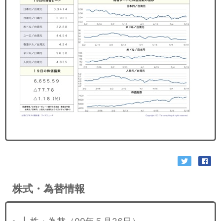
セミナー
経済ニュース
労務顧問
ＩＴ
飲食店情報
株式・為替情報