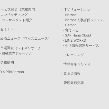
サービス紹介（業務案内）
・ITソリューション
・コンサルティング
- kintone
- コンサルタント紹介
- kintone人事評価システム
- Garoon
・セミナー
- 育て〜る
- SAP Hana Cloud
・経済ニュース（ワイズニュース）
- LINE WORKS
- 生活情報関連サービス
・市場調査（ワイズリサーチ）
- 機械業界ジャーナル
・トレーニング
・労務顧問
・情報セキュリティ
Y’s PR＠taiwan
・飲食店情報
・管理業務委託