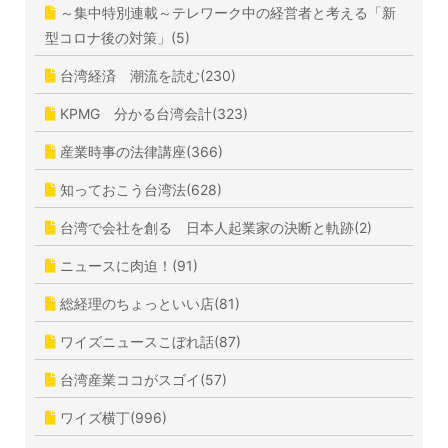
～集中特別連載～テレワーク中の経営者と考える「新
型コロナ後の対策」(5)
台湾経済 潮流を読む(230)
KPMG 分かる台湾会計(323)
産業時事の法律講座(366)
知っておこう台湾法(628)
台湾で会社を創る 日本人起業家の決断と軌跡(2)
ニュースに肉迫！(91)
総経理のちょっといい店(81)
ワイズニュースこぼれ話(87)
台湾産業ココがスゴイ(57)
ワイズ横丁(996)