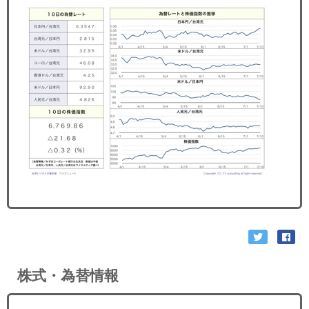
セミナー
経済ニュース
労務顧問
ＩＴ
飲食店情報
株式・為替情報