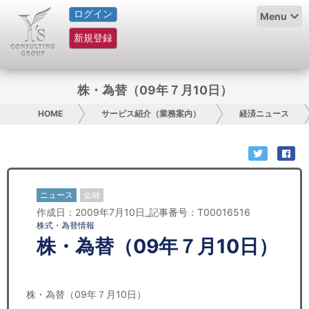
ログイン
HOME
Menu
新規登録
サービス紹介
コラム
株・為替（09年７月10日）
グループ概要
HOME
サービス紹介（業務案内）
経済ニュース
採用情報
お問い合わせ
ニュース
金融
作成日：2009年7月10日_記事番号：T00016516
日本人にPR
株式・為替情報
株・為替（09年７月10日）
コンサルティング
リサーチ
株・為替（09年７月10日）