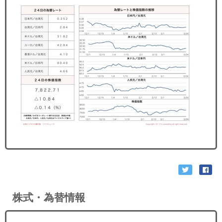
セミナー
経済ニュース
労務顧問
ＩＴ
飲食店情報
株式・為替情報