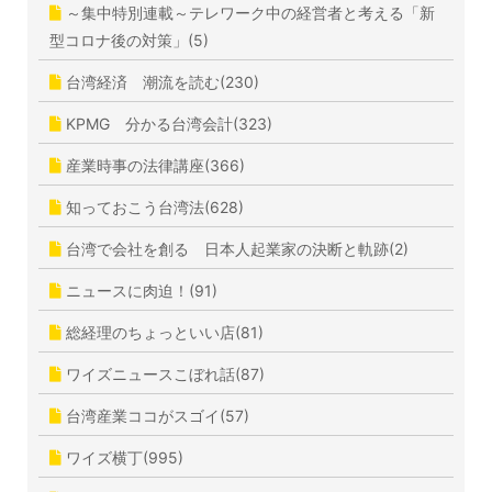
～集中特別連載～テレワーク中の経営者と考える「新
型コロナ後の対策」(5)
台湾経済 潮流を読む(230)
KPMG 分かる台湾会計(323)
産業時事の法律講座(366)
知っておこう台湾法(628)
台湾で会社を創る 日本人起業家の決断と軌跡(2)
ニュースに肉迫！(91)
総経理のちょっといい店(81)
ワイズニュースこぼれ話(87)
台湾産業ココがスゴイ(57)
ワイズ横丁(995)