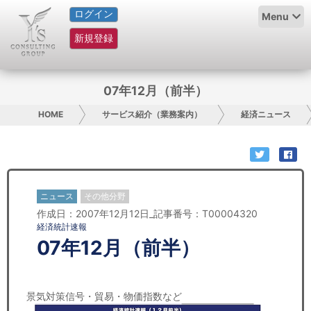
ログイン
HOME
Menu
新規登録
サービス紹介
コラム
07年12月（前半）
グループ概要
HOME
サービス紹介（業務案内）
経済ニュース
採用情報
お問い合わせ
ニュース
その他分野
作成日：2007年12月12日_記事番号：T00004320
日本人にPR
経済統計速報
07年12月（前半）
コンサルティング
リサーチ
景気対策信号・貿易・物価指数など