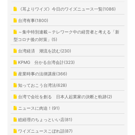
《耳よりワイズ》今日のワイズニュース一覧(1086)
台湾有事(1800)
～集中特別連載～テレワーク中の経営者と考える「新
型コロナ後の対策」(5)
台湾経済 潮流を読む(230)
KPMG 分かる台湾会計(323)
産業時事の法律講座(366)
知っておこう台湾法(628)
台湾で会社を創る 日本人起業家の決断と軌跡(2)
ニュースに肉迫！(91)
総経理のちょっといい店(81)
ワイズニュースこぼれ話(87)