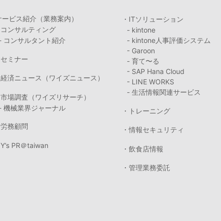
サービス紹介（業務案内）
・ITソリューション
・コンサルティング
- kintone
- コンサルタント紹介
- kintone人事評価システム
- Garoon
・セミナー
- 育て〜る
- SAP Hana Cloud
・経済ニュース（ワイズニュース）
- LINE WORKS
- 生活情報関連サービス
・市場調査（ワイズリサーチ）
- 機械業界ジャーナル
・トレーニング
・労務顧問
・情報セキュリティ
Y’s PR＠taiwan
・飲食店情報
・管理業務委託