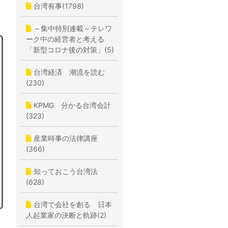
台湾有事(1798)
～集中特別連載～テレワ
ーク中の経営者と考える
「新型コロナ後の対策」(5)
台湾経済 潮流を読む
(230)
KPMG 分かる台湾会計
(323)
産業時事の法律講座
(366)
知っておこう台湾法
(628)
台湾で会社を創る 日本
人起業家の決断と軌跡(2)